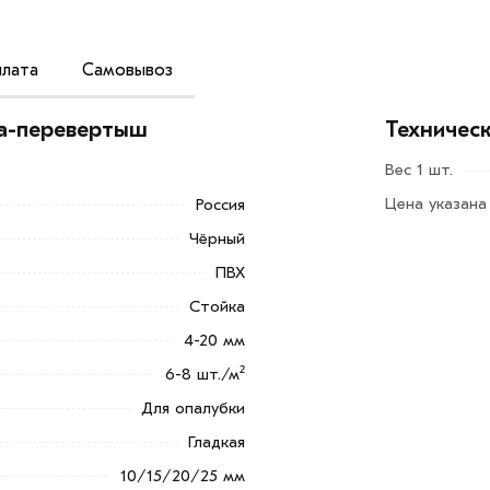
лата
Самовывоз
Добавить в корзину»
или нажмите на
в по контактам указанным на сайте.
ка-перевертыш
Техничес
ревертыш 10/15/20/25 из категории
Вес 1 шт.
ействительны в Москве и области. Наши
Цена указана
Россия
утся с Вами для согласования условий
Чёрный
ПВХ
ветствует всем стандартам качества.
Стойка
ека обязательно).
4-20 мм
6-8 шт./м²
Для опалубки
Гладкая
10/15/20/25 мм