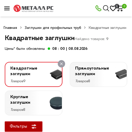
×
0
0
Фильтры
Главная
Заглушки для профильных труб
Квадратные заглушки
Со
скидкой
Квадратные заглушки
Найдено товаров:
9
Цены* были обновлены
08 : 00
| 08.08.2026
Цена
Квадратные
Прямоугольные
руб.
заглушки
заглушки
Товаров
9
Товаров
8
—
Круглые
заглушки
Товаров
8
Фильтры