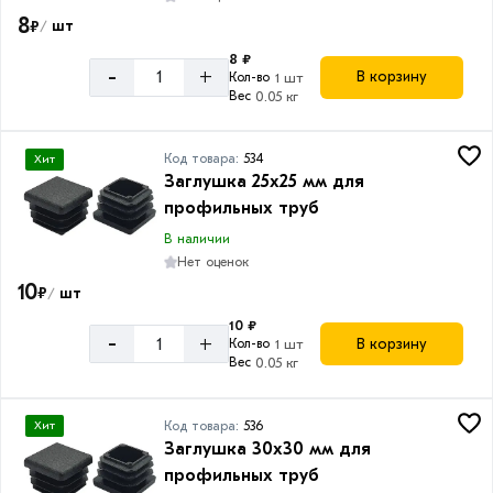
8
₽
шт
/
8 ₽
-
+
В корзину
Кол-во
1 шт
Вес
0.05 кг
Код товара:
534
Хит
Заглушка 25х25 мм для
профильных труб
В наличии
Нет оценок
10
₽
шт
/
10 ₽
-
+
В корзину
Кол-во
1 шт
Вес
0.05 кг
Код товара:
536
Хит
Заглушка 30х30 мм для
профильных труб