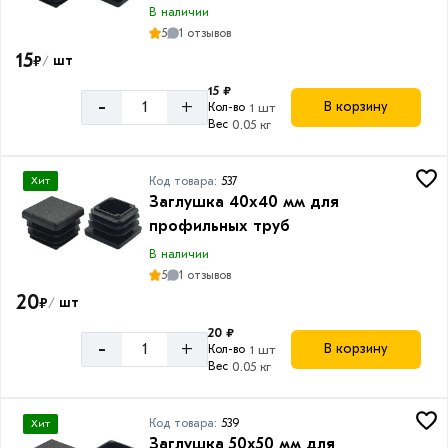
В наличии
5
1 отзывов
15
₽
шт
/
15 ₽
-
+
В корзину
Кол-во
1 шт
Вес
0.05 кг
Код товара:
537
Хит
Заглушка 40х40 мм для
профильных труб
В наличии
5
1 отзывов
20
₽
шт
/
20 ₽
-
+
В корзину
Кол-во
1 шт
Вес
0.05 кг
Код товара:
539
Хит
Заглушка 50х50 мм для