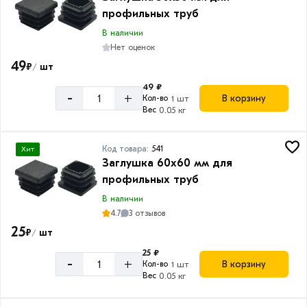
профильных труб
В наличии
Нет оценок
49
₽
шт
/
49 ₽
-
+
В корзину
Кол-во
1 шт
Вес
0.05 кг
Код товара:
541
Хит
Заглушка 60х60 мм для
профильных труб
В наличии
4.7
3 отзывов
25
₽
шт
/
25 ₽
-
+
В корзину
Кол-во
1 шт
Вес
0.05 кг