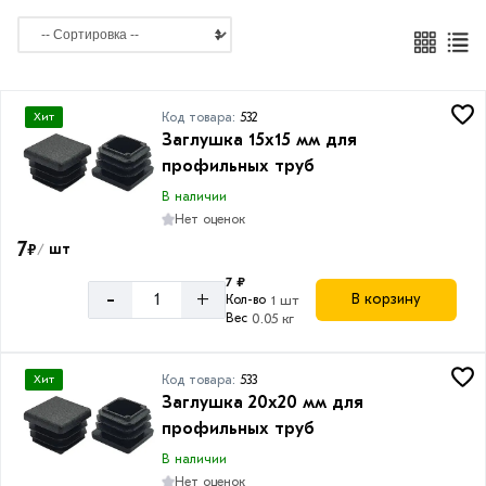
Код товара:
532
Хит
Заглушка 15х15 мм для
профильных труб
В наличии
Нет оценок
7
₽
шт
/
7 ₽
-
+
В корзину
Кол-во
1 шт
Вес
0.05 кг
Код товара:
533
Хит
Заглушка 20х20 мм для
профильных труб
В наличии
Нет оценок