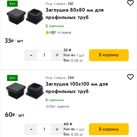
Код товара:
542
Хит
Заглушка 80х80 мм для
профильных труб
В наличии
4
1 отзывов
35
₽
шт
/
35 ₽
-
+
В корзину
Кол-во
1 шт
Вес
0.05 кг
Код товара:
544
Хит
Заглушка 100х100 мм для
профильных труб
В наличии
Нет оценок
60
₽
шт
/
60 ₽
-
+
В корзину
Кол-во
1 шт
Вес
0.05 кг