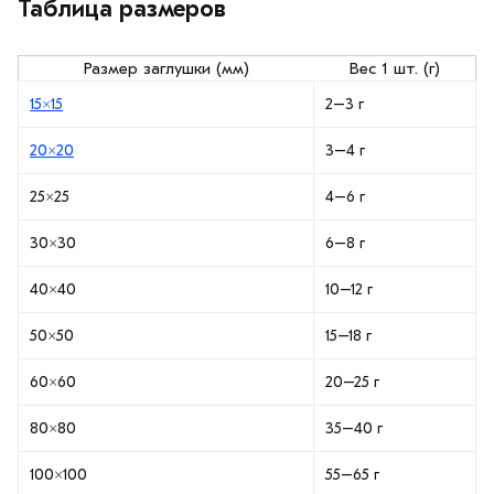
Таблица размеров
Размер заглушки (мм)
Вес 1 шт. (г)
15×15
2–3 г
20×20
3–4 г
25×25
4–6 г
30×30
6–8 г
40×40
10–12 г
50×50
15–18 г
60×60
20–25 г
80×80
35–40 г
100×100
55–65 г