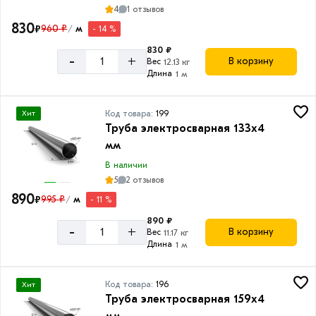
4
1 отзывов
830
₽
960 ₽
м
- 14 %
/
830 ₽
-
+
В корзину
Вес
12.13 кг
Длина
1 м
Код товара:
199
Хит
Труба электросварная 133х4
мм
В наличии
5
2 отзывов
890
₽
995 ₽
м
- 11 %
/
890 ₽
-
+
В корзину
Вес
11.17 кг
Длина
1 м
Код товара:
196
Хит
Труба электросварная 159х4