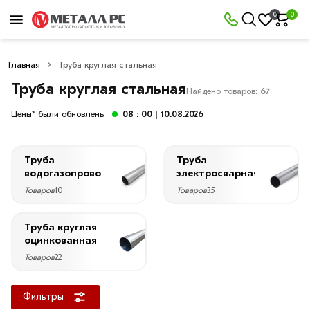
×
0
0
Фильтры
Главная
Труба круглая стальная
Со
скидкой
Труба круглая стальная
Найдено товаров:
67
Цены* были обновлены
08 : 00
| 10.08.2026
Цена
Труба
Труба
руб.
водогазопроводная
электросварная
Товаров
10
Товаров
35
—
Труба круглая
оцинкованная
Товаров
22
Диаметр
15
Фильтры
мм