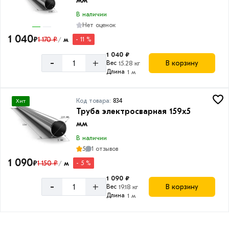
мм
В наличии
Нет оценок
1 040
₽
1 170 ₽
м
- 11 %
/
1 040 ₽
-
+
В корзину
Вес
15.28 кг
Длина
1 м
Код товара:
834
Хит
Труба электросварная 159х5
мм
В наличии
5
1 отзывов
1 090
₽
1 150 ₽
м
- 5 %
/
1 090 ₽
-
+
В корзину
Вес
19.18 кг
Длина
1 м