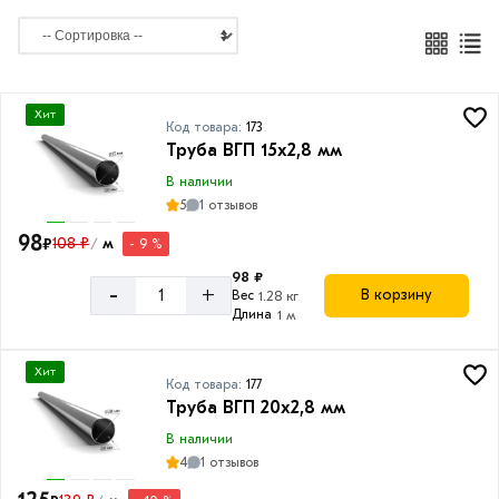
20
мм
25
мм
Хит
Код товара:
173
Труба ВГП 15х2,8 мм
32
мм
В наличии
5
1 отзывов
40
мм
98
₽
108 ₽
м
- 9 %
/
50
98 ₽
-
+
В корзину
Вес
1.28 кг
мм
Длина
1 м
57
мм
Хит
Код товара:
177
65
Труба ВГП 20х2,8 мм
мм
В наличии
76
4
1 отзывов
мм