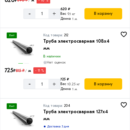
620
₽
690 ₽
м
- 10 %
/
620 ₽
-
+
В корзину
Вес
9.1 кг
Длина
1 м
Код товара:
212
Хит
Труба электросварная 108х4
мм
В наличии
Нет оценок
725
₽
815 ₽
м
- 11 %
/
725 ₽
-
+
В корзину
Вес
10.25 кг
Длина
1 м
Код товара:
204
Хит
Труба электросварная 127х4
мм
Доставка 3 дня