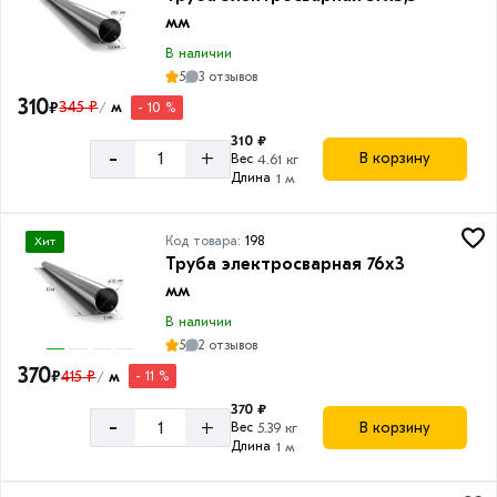
мм
В наличии
5
3 отзывов
310
₽
345 ₽
м
- 10 %
/
310 ₽
-
+
В корзину
Вес
4.61 кг
Длина
1 м
Код товара:
198
Хит
Труба электросварная 76х3
мм
В наличии
5
2 отзывов
370
₽
415 ₽
м
- 11 %
/
370 ₽
-
+
В корзину
Вес
5.39 кг
Длина
1 м