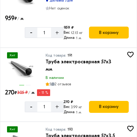
Доставка 3 дня
Нет оценок
959
₽
м
/
959 ₽
-
+
В корзину
Вес
12.15 кг
Длина
1 м
Код товара:
191
Хит
Труба электросварная 57х3
мм
В наличии
5
2 отзывов
270
₽
305 ₽
м
- 11 %
/
270 ₽
-
+
В корзину
Вес
3.99 кг
Длина
1 м
Код товара:
193
Хит
Труба электросварная 57х3,5