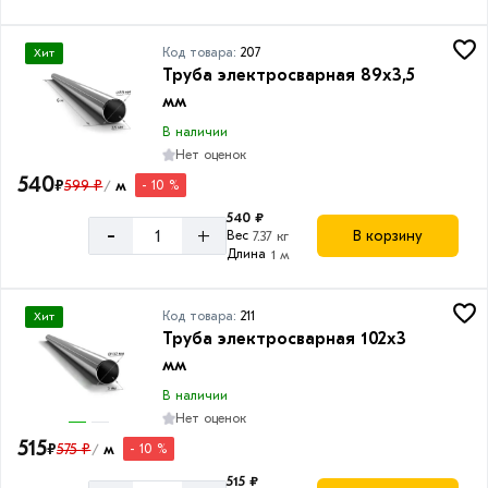
Код товара:
207
Хит
Труба электросварная 89х3,5
мм
В наличии
Нет оценок
540
₽
599 ₽
м
- 10 %
/
540 ₽
-
+
В корзину
Вес
7.37 кг
Длина
1 м
Код товара:
211
Хит
Труба электросварная 102х3
мм
В наличии
Нет оценок
515
₽
575 ₽
м
- 10 %
/
515 ₽