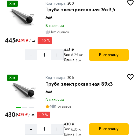
Код товара:
200
Хит
Труба электросварная 76х3,5
мм
В наличии
Нет оценок
445
₽
495 ₽
м
- 10 %
/
445 ₽
-
+
В корзину
Вес
6.25 кг
Длина
1 м
Код товара:
206
Хит
Труба электросварная 89х3
мм
В наличии
4
1 отзывов
430
₽
475 ₽
м
- 9 %
/
430 ₽
-
+
В корзину
Вес
6.35 кг
Длина
1 м