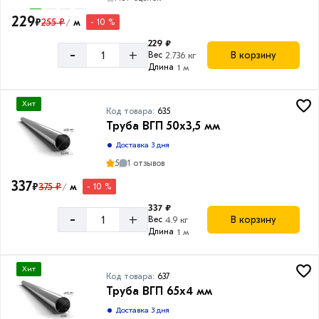
229
₽
255 ₽
м
- 10 %
/
229 ₽
-
+
В корзину
Вес
2.736 кг
Длина
1 м
Хит
Код товара:
635
Труба ВГП 50х3,5 мм
Доставка 3 дня
5
1 отзывов
337
₽
375 ₽
м
- 10 %
/
337 ₽
-
+
В корзину
Вес
4.9 кг
Длина
1 м
Хит
Код товара:
637
Труба ВГП 65х4 мм
Доставка 3 дня