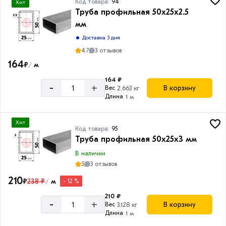
Код товара:
94
Хит
Труба профильная 50х25х2.5
мм
Доставка 3 дня
4.7
3 отзывов
164
₽
м
/
164 ₽
-
+
В корзину
Вес
2.663 кг
Длина
1 м
Хит
Код товара:
95
Труба профильная 50х25х3 мм
В наличии
5
3 отзывов
210
₽
238 ₽
м
- 12 %
/
210 ₽
-
+
В корзину
Вес
3.128 кг
Длина
1 м