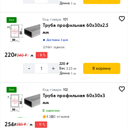
Длина
1 м
Код товара:
101
Хит
Труба профильная 60х30х2.5
мм
Доставка 3 дня
Нет оценок
220
₽
240 ₽
м
- 8 %
/
220 ₽
-
+
В корзину
Вес
3.25 кг
Длина
1 м
Код товара:
102
Хит
Труба профильная 60х30х3
мм
В наличии
4.5
2 отзывов
254
₽
285 ₽
м
- 11 %
/