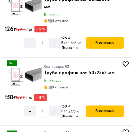
мм
В наличии
5
1 отзывов
126
₽
139 ₽
м
- 9 %
/
126 ₽
-
+
В корзину
Вес
1.665 кг
Длина
1 м
Хит
Код товара:
93
Труба профильная 50х25х2 мм
В наличии
5
1 отзывов
150
₽
169 ₽
м
- 11 %
/
150 ₽
-
+
В корзину
Вес
2.175 кг
Длина
1 м