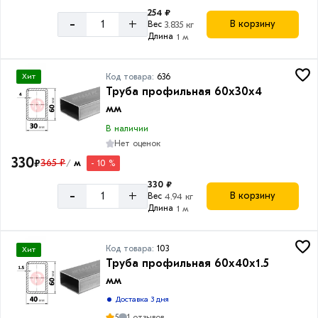
254 ₽
-
+
В корзину
Вес
3.835 кг
Длина
1 м
Код товара:
636
Хит
Труба профильная 60x30x4
мм
В наличии
Нет оценок
330
₽
365 ₽
м
- 10 %
/
330 ₽
-
+
В корзину
Вес
4.94 кг
Длина
1 м
Код товара:
103
Хит
Труба профильная 60х40х1.5
мм
Доставка 3 дня
5
1 отзывов