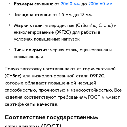
Размеры сечения:
от
20х10 мм
до
200х160 мм
.
Толщина стенки:
от 1,5 мм до 12 мм.
Марки стали:
углеродистые (Ст3сп/пс, Ст5пс) и
низколегированные (09Г2С) для работы в
условиях повышенных нагрузок.
Типы покрытия:
черная сталь, оцинкованная и
нержавеющая.
Полую заготовку изготавливают из горячекатаной
(
Ст5пс
) или низколегированной стали
09Г2С
,
которые обладают повышенной несущей
способностью, прочностью и износостойкостью. Все
изделия соответствуют требованиям ГОСТ и имеют
сертификаты качества
.
Соответствие государственным
стандартам (ГОСТ)