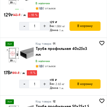
В наличии
5
2 отзывов
129
₽
143 ₽
м
- 10 %
/
129 ₽
-
+
В корзину
Вес
1.861 кг
Длина
1 м
Код товара:
91
Хит
Труба профильная 40х25х3
мм
В наличии
5
2 отзывов
178
₽
199 ₽
м
- 11 %
/
178 ₽
-
+
В корзину
Вес
2.65 кг
Длина
1 м
Код товара:
92
Хит
Труба профильная 50х25х1.5