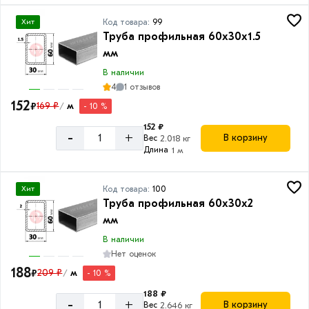
Код товара:
99
Хит
Труба профильная 60х30х1.5
мм
В наличии
4
1 отзывов
152
₽
169 ₽
м
- 10 %
/
152 ₽
-
+
В корзину
Вес
2.018 кг
Длина
1 м
Код товара:
100
Хит
Труба профильная 60х30х2
мм
В наличии
Нет оценок
188
₽
209 ₽
м
- 10 %
/
188 ₽
-
+
В корзину
Вес
2.646 кг