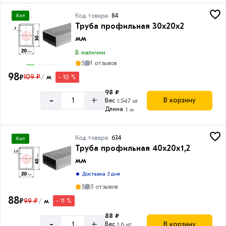
Сечение
Код товара:
84
Хит
Труба профильная 30х20х2
Прямоугольное
мм
В наличии
5
1 отзывов
98
₽
109 ₽
м
- 10 %
/
Длина
трубы
98 ₽
-
+
В корзину
Вес
1.547 кг
Длина
1 м
6
м
12
Код товара:
634
Хит
Труба профильная 40x20x1,2
м
мм
Доставка 3 дня
5
5 отзывов
88
₽
99 ₽
м
- 11 %
/
88 ₽
-
+
В корзину
Вес
1.6 кг