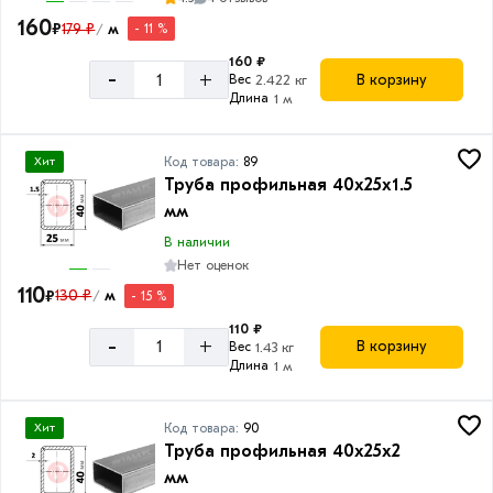
160
₽
179 ₽
м
- 11 %
/
160 ₽
-
+
В корзину
Вес
2.422 кг
Длина
1 м
Код товара:
89
Хит
Труба профильная 40х25х1.5
мм
В наличии
Нет оценок
110
₽
130 ₽
м
- 15 %
/
110 ₽
-
+
В корзину
Вес
1.43 кг
Длина
1 м
Код товара:
90
Хит
Труба профильная 40х25х2
мм