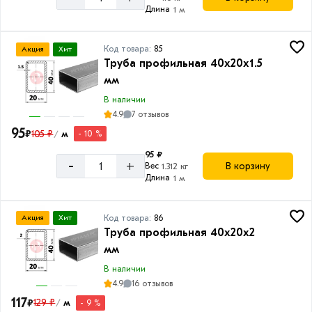
Длина
1 м
Код товара:
85
Акция
Хит
Труба профильная 40х20х1.5
мм
В наличии
4.9
7 отзывов
95
₽
105 ₽
м
- 10 %
/
95 ₽
-
+
В корзину
Вес
1.312 кг
Длина
1 м
Код товара:
86
Акция
Хит
Труба профильная 40х20х2
мм
В наличии
4.9
16 отзывов
117
₽
129 ₽
м
- 9 %
/