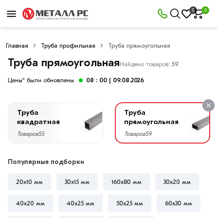
×
0
0
Фильтры
Главная
Труба профильная
Труба прямоугольная
Со
скидкой
Труба прямоугольная
Найдено товаров:
59
Цены* были обновлены
08 : 00
| 09.08.2026
Цена
Труба
Труба
руб.
квадратная
прямоугольная
Товаров
55
Товаров
59
—
Популярные подборки
20x10 мм
30х15 мм
160х80 мм
30х20 мм
Высота,
мм
40х20 мм
40х25 мм
50х25 мм
60х30 мм
20