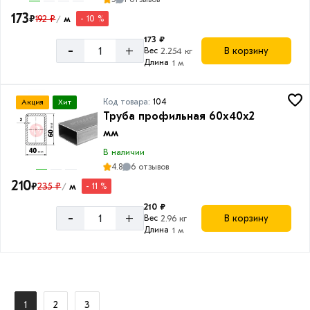
173
₽
192 ₽
м
- 10 %
/
173 ₽
-
+
В корзину
Вес
2.254 кг
Длина
1 м
Код товара:
104
Акция
Хит
Труба профильная 60х40х2
мм
В наличии
4.8
6 отзывов
210
₽
235 ₽
м
- 11 %
/
210 ₽
-
+
В корзину
Вес
2.96 кг
Длина
1 м
1
2
3