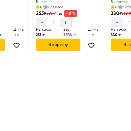
В наличии
В наличии
4.5
2 отзывов
4.5
2 от
255
330
₽
₽
м
285 ₽
368 ₽
- 11 %
/
-
-
+
Длина
На сумму
Вес
Длина
На сумму
г
1 м
255 ₽
3.588 кг
1 м
330 ₽
В корзину
В к