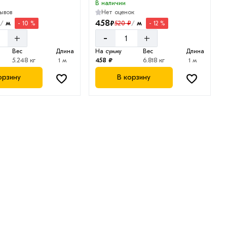
В наличии
зывов
Нет оценок
458
₽
м
м
520 ₽
- 10 %
- 12 %
/
/
-
+
+
Вес
Длина
На сумму
Вес
Длина
5.248 кг
1 м
458 ₽
6.818 кг
1 м
орзину
В корзину