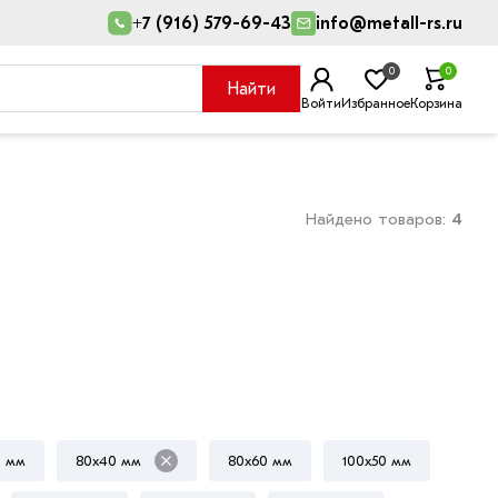
+7 (916) 579-69-43
info@metall-rs.ru
0
0
Найти
Войти
Избранное
Корзина
Найдено товаров:
4
0 мм
80х40 мм
80х60 мм
100х50 мм