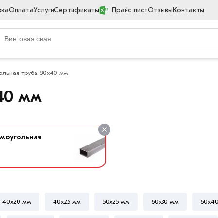
вка
Оплата
Услуги
Сертификаты
Прайс лист
Отзывы
Контакты
ольная труба 80х40 мм
40 мм
ямоугольная
40х20 мм
40х25 мм
50х25 мм
60х30 мм
60х4