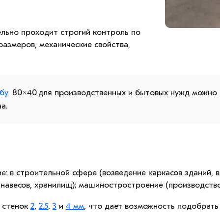
льно проходит строгий контроль по
размеров, механические свойства,
бу
80×40 для производственных и бытовых нужд можно
а.
 в строительной сфере (возведение каркасов зданий, в
 навесов, хранилищ); машиностростроение (производство
 стенок
2
,
2.5
,
3
и
4 мм
, что дает возможность подобрат