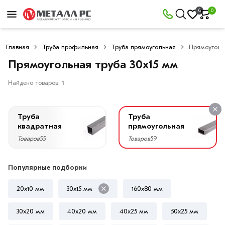
×
0
0
Фильтры
Главная
Труба профильная
Труба прямоугольная
Прямоуголь
Со
скидкой
Прямоугольная труба 30х15 мм
Найдено товаров:
1
Цена
Труба
Труба
руб.
квадратная
прямоугольная
Товаров
55
Товаров
59
—
Популярные подборки
20x10 мм
30х15 мм
160х80 мм
Высота,
мм
30х20 мм
40х20 мм
40х25 мм
50х25 мм
30