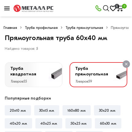
×
0
0
Фильтры
Главная
Труба профильная
Труба прямоугольная
Прямоуголь
Со
скидкой
Прямоугольная труба 60х40 мм
Найдено товаров:
5
Цена
Труба
Труба
руб.
квадратная
прямоугольная
Товаров
55
Товаров
59
—
Популярные подборки
20x10 мм
30х15 мм
160х80 мм
30х20 мм
Высота,
мм
40х20 мм
40х25 мм
50х25 мм
60х30 мм
60