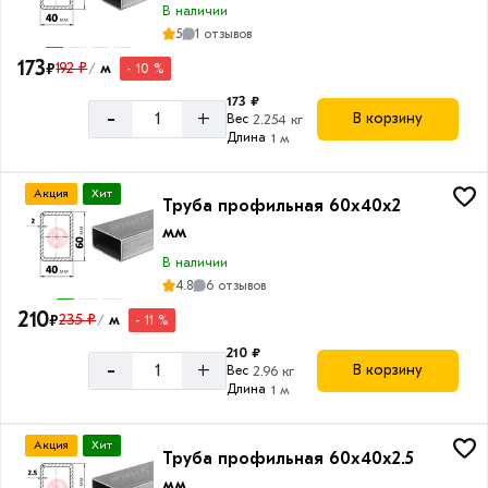
В наличии
4
5
1 отзывов
173
₽
192 ₽
м
- 10 %
/
173 ₽
-
+
В корзину
Вес
2.254 кг
Сечение
Длина
1 м
Прямоугольное
Акция
Хит
Труба профильная 60х40х2
мм
Длина
В наличии
4.8
6 отзывов
трубы
210
₽
235 ₽
м
- 11 %
/
6
210 ₽
м
-
+
В корзину
Вес
2.96 кг
Длина
1 м
Акция
Хит
Труба профильная 60х40х2.5
мм