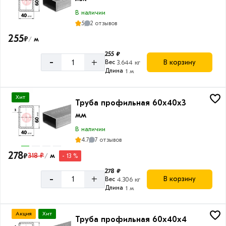
В наличии
5
2 отзывов
255
₽
м
/
255 ₽
-
+
В корзину
Вес
3.644 кг
Длина
1 м
Хит
Труба профильная 60х40х3
мм
В наличии
4.7
7 отзывов
278
₽
318 ₽
м
- 13 %
/
278 ₽
-
+
В корзину
Вес
4.306 кг
Длина
1 м
Акция
Хит
Труба профильная 60х40х4