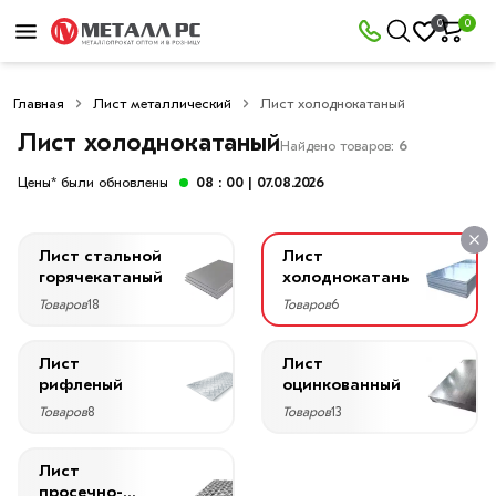
×
0
0
Фильтры
Главная
Лист металлический
Лист холоднокатаный
Со
скидкой
Лист холоднокатаный
Найдено товаров:
6
Цены* были обновлены
08 : 00
| 07.08.2026
Цена
Лист стальной
Лист
руб.
горячекатаный
холоднокатаный
Товаров
18
Товаров
6
—
Лист
Лист
рифленый
оцинкованный
Товаров
8
Товаров
13
Длина
2500
Лист
мм
просечно-