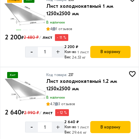
мм
Лист холоднокатаный 1 мм
1250х2500 мм
2
мм
В наличии
4
1 отзывов
3
2 200
₽
2 480 ₽
лист
- 11 %
/
мм
2 200 ₽
-
+
В корзину
Кол-во
1 лист
Вес
24.53 кг
Код товара:
237
Хит
Лист холоднокатаный 1.2 мм
1250х2500 мм
В наличии
4.7
3 отзывов
2 640
₽
2 990 ₽
лист
- 12 %
/
2 640 ₽
-
+
В корзину
Кол-во
1 лист
Вес
29.44 кг