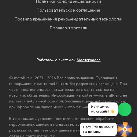
Политика конфиденциальности
Пользовательское соглашение
Правила применения рекомендательных технологий
Правила торговли
Работаем с системой
Мастеркасса
© metall-rs.ru 2023 - 2026 Все права защищены Публикация
информации с сайта metall-rs.ru без разрешения запрещена. При
частичном использовании материалов с сайта ссылка на
источник обязательна. Информация на сайте www.metall-rs.ru не
является публичной офертой. Указанные цены действуют только
Напишите,
при оформлении заказа через интернет-магазин www.metall-rs.ru.
мы онлайн! 👋
Вы принимаете условия политики в отношении обработки
персональных данных и пользовательского соглашения каждый
Получите до 8000 ₽
раз, когда оставляете свои данные в любой форме обратной
на покупку!
связи на сайте metall-rs.ru.