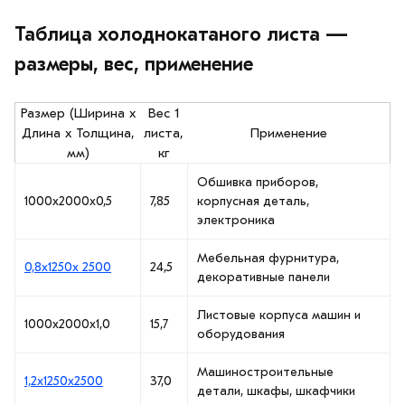
Таблица холоднокатаного листа —
размеры, вес, применение
Размер (Ширина х
Вес 1
Длина х Толщина,
листа,
Применение
мм)
кг
Обшивка приборов,
1000х2000х0,5
7,85
корпусная деталь,
электроника
Мебельная фурнитура,
0,8х1250х 2500
24,5
декоративные панели
Листовые корпуса машин и
1000х2000х1,0
15,7
оборудования
Машиностроительные
1,2х1250х2500
37,0
детали, шкафы, шкафчики