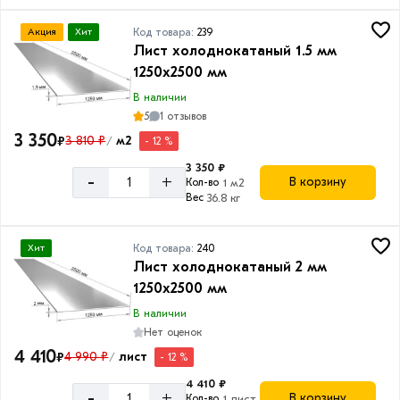
Код товара:
239
Акция
Хит
Лист холоднокатаный 1.5 мм
1250х2500 мм
В наличии
5
1 отзывов
3 350
₽
3 810 ₽
м2
- 12 %
/
3 350 ₽
-
+
В корзину
Кол-во
1 м2
Вес
36.8 кг
Код товара:
240
Хит
Лист холоднокатаный 2 мм
1250х2500 мм
В наличии
Нет оценок
4 410
₽
4 990 ₽
лист
- 12 %
/
4 410 ₽
-
+
В корзину
Кол-во
1 лист