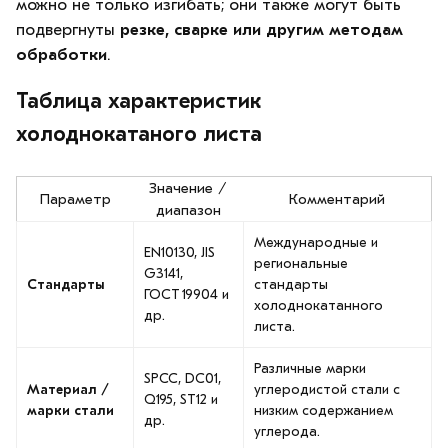
можно не только изгибать; они также могут быть
подвергнуты
резке, сварке или другим методам
обработки
.
Таблица характеристик
холоднокатаного листа
Значение /
Параметр
Комментарий
диапазон
Международные и
EN10130, JIS
региональные
G3141,
Стандарты
стандарты
ГОСТ 19904 и
холоднокатанного
др.
листа.
Различные марки
SPCC, DC01,
Материал /
углеродистой стали с
Q195, ST12 и
марки стали
низким содержанием
др.
углерода.