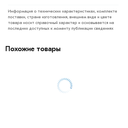
действительны в Москве и области. Наши
профессиональные менеджеры обработают заказ и
Информация о технических характеристиках, комплекте
свяжутся с Вами для согласования условий доставки
поставки, стране изготовления, внешнем виде и цвете
товара носит справочный характер и основывается на
или самовывоза.
последних доступных к моменту публикации сведениях
Данний товар от производителя сертифицирован,
соответствует всем стандартам качества. Возврат
Похожие товары
купленного товарa в течение 7 дней (наличие чека
обязательно).