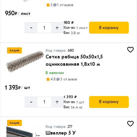
водогазопроводная
5
1 отзывов
Товаров
950
₽
лист
/
по
акции:
950 ₽
-
+
В корзину
7
Кол-во
1 лист
Вес
3.8 кг
Труба
электросварная
Код товара:
680
Акция
Товаров
Сетка рабица 50х50х1,5
по
оцинкованная 1,8х10 м
акции:
32
В наличии
4.8
5 отзывов
Труба
1 393
₽
круглая
шт
/
оцинкованная
1 393 ₽
-
+
Товаров
В корзину
Кол-во
1 шт
по
Вес
14.4 кг
акции:
20
Акция
Код товара:
277
Лист
Швеллер 5 У
металлический