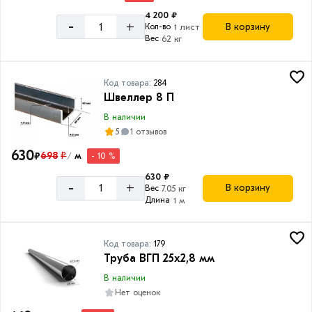
акции:
4 200 ₽
8
-
+
В корзину
Кол-во
1 лист
Вес
62 кг
Код товара:
284
Швеллер 8 П
В наличии
5
1 отзывов
630
₽
698
₽
м
- 10 %
/
630 ₽
-
+
В корзину
Вес
7.05 кг
Длина
1 м
Код товара:
179
Труба ВГП 25х2,8 мм
В наличии
Нет оценок