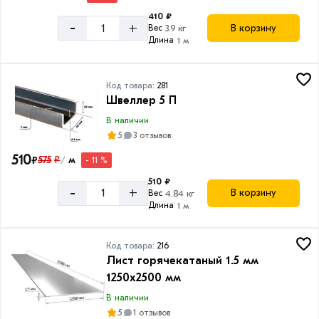
111
410 ₽
-
+
В корзину
Вес
3.9 кг
Труба
Длина
1 м
квадратная
Товаров
по
Код товара:
281
акции:
Швеллер 5 П
55
В наличии
Труба
5
3 отзывов
прямоугольная
510
₽
575
₽
м
- 11 %
/
Товаров
по
510 ₽
акции:
-
+
В корзину
Вес
4.84 кг
56
Длина
1 м
Уголок
стальной
Код товара:
216
Лист горячекатаный 1.5 мм
Товаров
по
1250х2500 мм
акции:
В наличии
49
5
1 отзывов