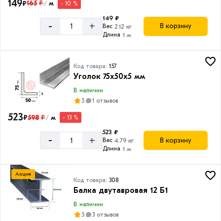
149
₽
165
₽
м
- 10 %
/
149 ₽
-
+
В корзину
Вес
2.12 кг
Длина
1 м
Код товара:
157
Уголок 75х50х5 мм
В наличии
5
1 отзывов
523
₽
598
₽
м
- 13 %
/
523 ₽
-
+
В корзину
Вес
4.79 кг
Длина
1 м
Акция
Код товара:
308
Балка двутавровая 12 Б1
В наличии
5
3 отзывов