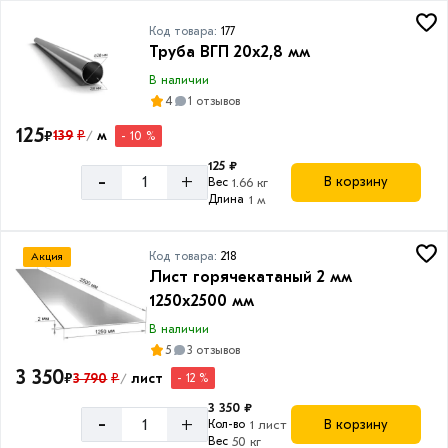
2
Код товара:
177
Сетка
Труба ВГП 20х2,8 мм
сварная
В наличии
в
4
1 отзывов
картах
Товаров
125
₽
139
₽
м
- 10 %
/
по
акции:
125 ₽
-
+
10
В корзину
Вес
1.66 кг
Длина
1 м
Квадрат
стальной
Код товара:
218
Акция
Товаров
Лист горячекатаный 2 мм
по
акции:
1250х2500 мм
8
В наличии
5
3 отзывов
Винтовая
3 350
₽
3 790
₽
лист
свая
- 12 %
/
Товаров
3 350 ₽
-
по
+
В корзину
Кол-во
1 лист
акции:
Вес
50 кг