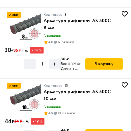
26
Полоса
Код товара:
3
Акция
металлическая
Арматура рифленая А3 500С
Товаров
8 мм
по
В наличии
акции:
4.8
17 отзывов
24
30
₽
35
₽
м
- 14 %
/
Оголовки
30 ₽
свай
-
+
В корзину
Вес
0.395 кг
Товаров
Длина
1 м
по
акции:
1
Код товара:
15
Акция
Арматура рифленая А3 500С
Профнастил
10 мм
Товаров
по
В наличии
акции:
4.9
10 отзывов
35
44
₽
54
₽
м
- 19 %
/
Профнастил
44 ₽