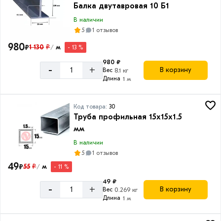
Товаров
Балка двутавровая 10 Б1
по
акции:
В наличии
8
5
1 отзывов
980
Лист
₽
1 130
₽
м
- 13 %
/
оцинкованный
980 ₽
-
Товаров
+
В корзину
Вес
8.1 кг
по
Длина
1 м
акции:
8
Код товара:
30
Лист
Труба профильная 15х15х1.5
просечно-
мм
вытяжной
В наличии
Товаров
5
1 отзывов
по
акции:
49
₽
55
₽
м
- 11 %
/
7
49 ₽
-
+
В корзину
Вес
0.269 кг
Швеллер
Длина
1 м
стальной
Товаров