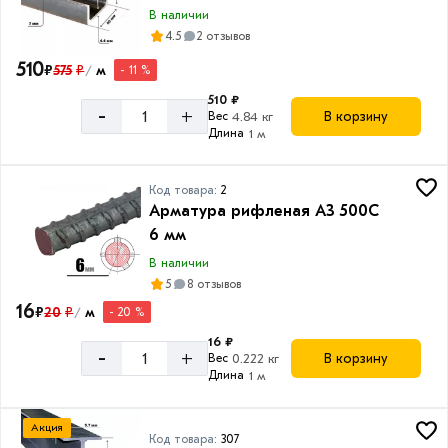
В наличии
Товаров
4.5
2 отзывов
по
акции:
510
₽
575
₽
м
- 11 %
/
47
510 ₽
-
Лист
+
В корзину
Вес
4.84 кг
стальной
Длина
1 м
горячекатаный
Товаров
Код товара:
2
по
Арматура рифленая А3 500С
акции:
18
6 мм
В наличии
Лист
5
8 отзывов
холоднокатаный
16
₽
20
₽
м
Товаров
- 20 %
/
по
16 ₽
акции:
-
+
В корзину
Вес
0.222 кг
6
Длина
1 м
Лист
рифленый
Акция
Код товара:
307