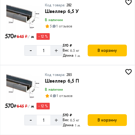
по
Код товара:
282
акции:
Швеллер 6,5 У
25
В наличии
Балка
5
1 отзывов
двутавровая
570
₽
645
₽
м
Товаров
- 12 %
/
по
570 ₽
акции:
-
+
В корзину
Вес
6.5 кг
19
Длина
1 м
Сетка
металлическая
Код товара:
285
Товаров
Швеллер 6,5 П
по
акции:
В наличии
12
4
1 отзывов
570
₽
645
₽
м
Сетка
- 12 %
/
рабица
570 ₽
-
+
Товаров
В корзину
Вес
6.5 кг
по
Длина
1 м
акции: