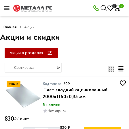
×
0
0
Акции
в
разделах
Главная
Акции
Акции и скидки
Арматура
Товаров
по
Акции в разделах
акции:
34
Арматура
рифленая
А3
Код товара:
509
Акция
Товаров
Лист гладкий оцинкованный
по
2000х1160х0,35 мм
акции:
16
В наличии
Нет оценок
Арматура
830
₽
лист
/
гладкая
А1
830 ₽