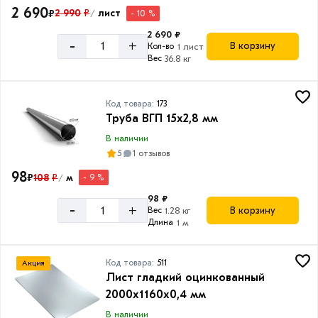
Уголок
2 690
₽
2 990
₽
лист
- 10 %
/
неравнополочный
2 690 ₽
Товаров
-
+
В корзину
Кол-во
1 лист
по
Вес
36.8 кг
акции:
10
Уголок
Код товара:
173
Труба ВГП 15х2,8 мм
равнополочный
Товаров
В наличии
по
5
1 отзывов
акции:
39
98
₽
108
₽
м
- 9 %
/
98 ₽
Труба
-
+
В корзину
Вес
1.28 кг
круглая
Длина
1 м
стальная
Товаров
по
Код товара:
511
Акция
акции:
Лист гладкий оцинкованный
59
2000х1160х0,4 мм
Труба
В наличии