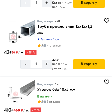
-
+
В корзину
Кол-во
1 лист
Товаров
Вес
3.5 кг
по
акции:
11
Код товара:
628
Труба профильная 15x15x1,2
Катанка
мм
Товаров
по
Доставка 3 дня
акции:
5
4 отзывов
4
42
₽
51
₽
м
- 18 %
/
Арматура
42 ₽
композитная
-
+
В корзину
Вес
0.57 кг
Товаров
Длина
1 м
по
акции:
3
Код товара:
158
Уголок 63х40х5 мм
Труба
профильная
В наличии
Товаров
5
2 отзывов
по
410
акции:
₽
460
₽
м
- 11 %
/