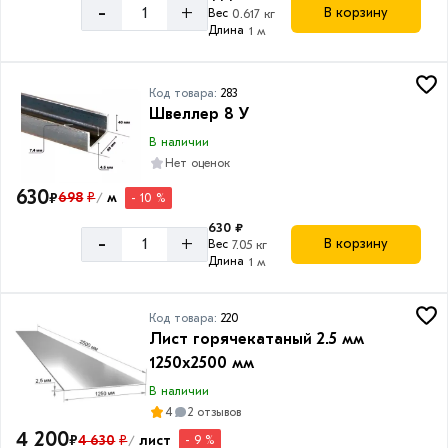
-
+
оцинкованный
В корзину
Вес
0.617 кг
Длина
1 м
Товаров
по
акции:
11
Код товара:
283
Швеллер 8 У
Профнастил
В наличии
окрашенный
Нет оценок
Товаров
по
630
₽
698
₽
м
- 10 %
/
акции:
24
630 ₽
-
+
В корзину
Вес
7.05 кг
Длина
1 м
Расходные
материалы
Товаров
Код товара:
220
по
Лист горячекатаный 2.5 мм
акции:
8
1250х2500 мм
В наличии
Электроды
4
2 отзывов
Товаров
4 200
₽
4 630
₽
лист
по
- 9 %
/