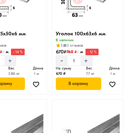
75х50х6 мм
Уголок 100х63х6 мм
В наличии
ывов
5
2 отзывов
670
₽
м
760
м
₽
₽
- 14 %
- 12 %
/
/
-
+
+
Вес
Длина
На сумму
Вес
Длина
5.86 кг
1 м
670 ₽
7.7 кг
1 м
орзину
В корзину