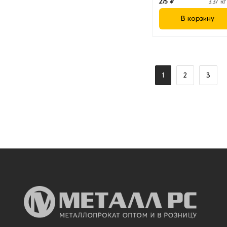
275 ₽
3.37 кг
В корзину
1
2
3