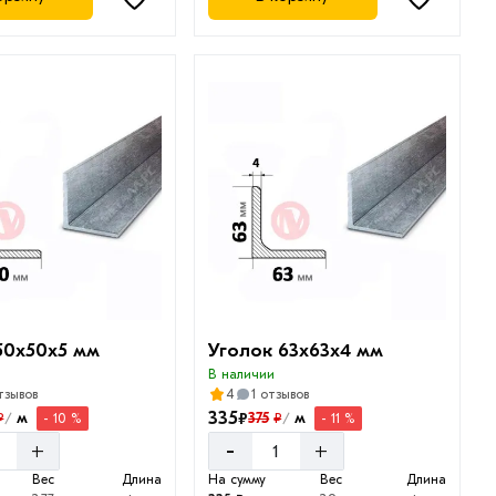
50х50х5 мм
Уголок 63х63х4 мм
В наличии
тзывов
4
1 отзывов
335
₽
м
375
м
₽
₽
- 10 %
- 11 %
/
/
-
+
+
Вес
Длина
На сумму
Вес
Длина