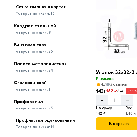
Сетка сварная в картах
Товаров по акции:
10
Квадрат стальной
Товаров по акции:
8
Винтовая свая
Товаров по акции:
26
Полоса металлическая
Товаров по акции:
24
Уголок 32х32х3
В наличии
Оголовки свай
4.7
3 отзывов
Товаров по акции:
1
142
₽
162
м
₽
- 12 
/
-
+
Профнастил
На сумму
Вес
Товаров по акции:
35
142 ₽
1.46 кг
Профнастил оцинкованный
В корзину
Товаров по акции:
11