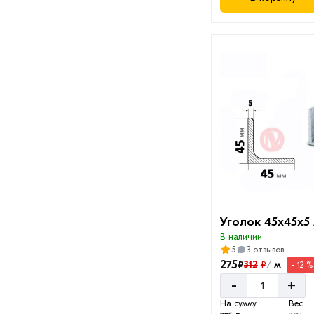
Уголок 45х45х5
В наличии
5
3 отзывов
275
₽
312
м
₽
- 12 %
/
-
+
На сумму
Вес