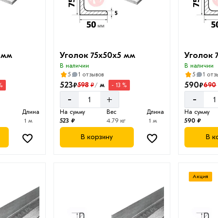
 мм
Уголок 75х50х5 мм
Уголок 
В наличии
В наличии
5
1 отзывов
5
1 отз
523
590
₽
₽
598
м
690
₽
 %
- 13 %
/
-
-
+
Длина
На сумму
Вес
Длина
На сумму
1 м
523 ₽
4.79 кг
1 м
590 ₽
В корзину
В к
Акция