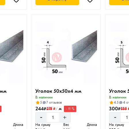
 мм
Уголок 50х50х4 мм
Уголок 
В наличии
В наличии
5
7 отзывов
4.5
4 о
244
300
₽
₽
275
м
335
₽
- 11 %
/
-
-
+
Длина
На сумму
Вес
Длина
На сумму