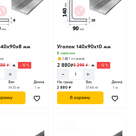
140х90х8 мм
Уголок 140х90х10 мм
В наличии
ок
5
1 отзывов
2 880
₽
530
м
3 290
м
₽
₽
- 12 %
- 12 %
/
/
-
+
+
Вес
Длина
На сумму
Вес
Длина
14.13 кг
1 м
2 880 ₽
17.46 кг
1 м
орзину
В корзину