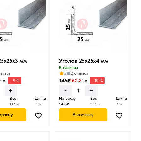
25х25х3 мм
Уголок 25х25х4 мм
В наличии
тзывов
5
2 отзывов
145
₽
м
162
м
₽
- 9 %
- 10 %
/
/
-
+
+
Вес
Длина
На сумму
Вес
Длина
1.12 кг
1 м
145 ₽
1.57 кг
1 м
орзину
В корзину