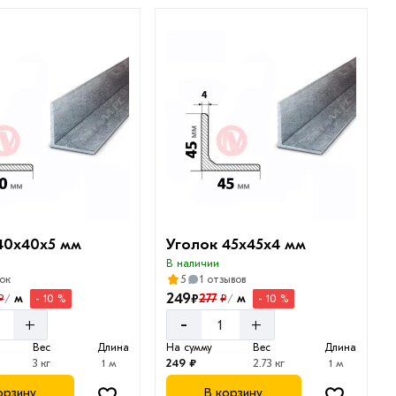
40х40х5 мм
Уголок 45х45х4 мм
В наличии
ок
5
1 отзывов
249
₽
м
277
м
₽
₽
- 10 %
- 10 %
/
/
-
+
+
Вес
Длина
На сумму
Вес
Длина
3 кг
1 м
249 ₽
2.73 кг
1 м
орзину
В корзину