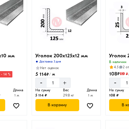
х10 мм
Уголок 200х125х12 мм
Уголок 
Доставка 3 дня
В наличии
4.5
2 о
Нет оценок
108
₽
119
5 114
₽
₽
м
- 14 %
/
-
-
+
Длина
На сумму
Вес
Длина
На сумму
г
1 м
5 114 ₽
29.8 кг
1 м
108 ₽
В корзину
В к