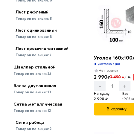
Товаров по акции:
6
Лист рифленый
Товаров по акции:
8
Лист оцинкованный
Товаров по акции:
8
Лист просечно-вытяжной
Товаров по акции:
7
Уголок 160х100
Доставка 3 дня
Швеллер стальной
Нет оценок
Товаров по акции:
25
2 990
₽
3 490
м
₽
/
-
+
Балка двутавровая
Товаров по акции:
13
На сумму
Вес
2 990 ₽
19.85 к
Сетка металлическая
В корзину
Товаров по акции:
12
Сетка рабица
Товаров по акции:
2