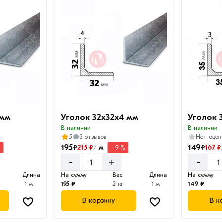
 мм
Уголок 32х32х4 мм
Уголок 
В наличии
В наличии
5
3 отзывов
Нет оцен
195
149
₽
₽
215
м
167
₽
₽
%
- 9 %
/
-
-
+
Длина
На сумму
Вес
Длина
На сумму
1 м
195 ₽
2 кг
1 м
149 ₽
В корзину
В к