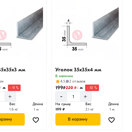
35х35х3 мм
Уголок 35х35х4 мм
В наличии
ок
4.5
2 отзывов
199
₽
м
220
м
₽
- 11 %
- 10 %
/
/
-
+
+
Вес
Длина
На сумму
Вес
Длина
1.6 кг
1 м
199 ₽
2.1 кг
1 м
орзину
В корзину