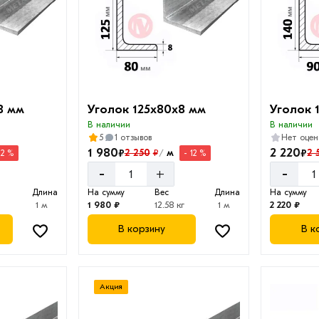
8 мм
Уголок 125х80х8 мм
Уголок 
В наличии
В наличии
5
1 отзывов
Нет оцен
1 980
2 220
₽
₽
2 250
м
2 
₽
12 %
- 12 %
/
-
-
+
Длина
На сумму
Вес
Длина
На сумму
1 м
1 980 ₽
12.58 кг
1 м
2 220 ₽
В корзину
В к
Акция