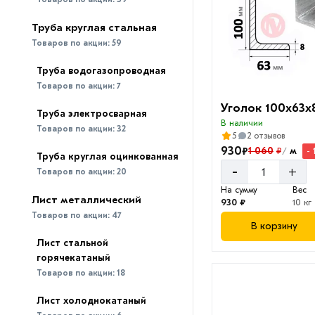
Труба круглая стальная
Товаров по акции:
59
Труба водогазопроводная
Товаров по акции:
7
Уголок 100х63х
Труба электросварная
В наличии
Товаров по акции:
32
5
2 отзывов
930
₽
1 060
м
₽
- 
/
Труба круглая оцинкованная
-
+
Товаров по акции:
20
На сумму
Вес
Лист металлический
930 ₽
10 кг
Товаров по акции:
47
В корзину
Лист стальной
горячекатаный
Товаров по акции:
18
Лист холоднокатаный