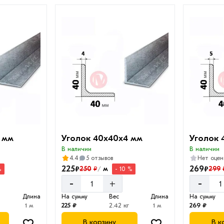
 мм
Уголок 40х40х4 мм
Уголок 
В наличии
В наличии
4.4
5 отзывов
Нет оцен
225
269
₽
₽
250
м
299
₽
%
- 10 %
/
-
-
+
Длина
На сумму
Вес
Длина
На сумму
1 м
225 ₽
2.42 кг
1 м
269 ₽
В корзину
В к