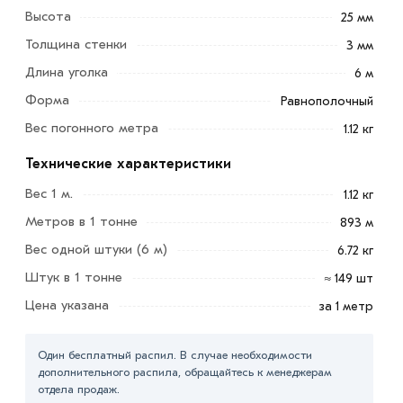
Высота
25 мм
Толщина стенки
3 мм
Длина уголка
6 м
Форма
Равнополочный
Вес погонного метра
1.12 кг
Технические характеристики
Вес 1 м.
1.12 кг
Применяется уголок 25х25х3 мм для совершенно
Метров в 1 тонне
893 м
любых целей таких как: При строительстве зданий,
коттеджов, построек хозяйственного назначения,
Вес одной штуки (6 м)
6.72 кг
складских помещений, быстровозводимых модульных
Штук в 1 тонне
≈ 149 шт
зданий.
Цена указана
за 1 метр
Как доборные элементы кровли и сопутствующих
материалов. Как крепежный материал для внешних и
Один бесплатный распил. В случае необходимости
дополнительного распила, обращайтесь к менеджерам
внутренних работ. Для декоративного обрамления
отдела продаж.
щелей и дырок на различных стыках.