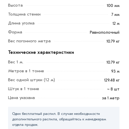
Высота
100 мм
Толщина стенки
7 мм
Длина уголка
12 м
Форма
Равнополочный
Вес погонного метра
10.79 кг
Технические характеристики
Вес 1 м.
10.79 кг
Уголок металлический 100х100х7 мм – изделие,
Метров в 1 тонне
93 м
которое находит применение в ряде отраслей. При
этом для него характерен особый Г-образный профиль.
Вес одной штуки (12 м)
129.48 кг
Штук в 1 тонне
≈ 8 шт
Изготавливается такой вид продукции
преимущественно горячекатанным способом. Также он
Цена указана
за 1 метр
изготавливается согласно нормативам. По своим
свойствам он скорее крупноразмерный. Но при этом
Один бесплатный распил. В случае необходимости
изделие относится к элементам среднего проката.
дополнительного распила, обращайтесь к менеджерам
отдела продаж.