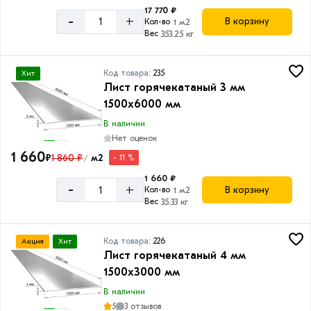
17 770 ₽
-
+
В корзину
Кол-во
1 м2
Вес
353.25 кг
Код товара:
235
Хит
Лист горячекатаный 3 мм
1500х6000 мм
В наличии
Нет оценок
1 660
₽
1 860 ₽
м2
- 11 %
/
1 660 ₽
-
+
В корзину
Кол-во
1 м2
Вес
35.33 кг
Код товара:
226
Акция
Хит
Лист горячекатаный 4 мм
1500х3000 мм
В наличии
5
3 отзывов