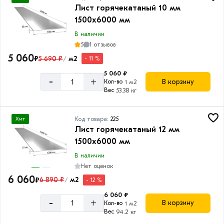
Лист горячекатаный 10 мм
1500х6000 мм
В наличии
5
1 отзывов
5 060
₽
5 690 ₽
м2
- 11 %
/
5 060 ₽
-
+
В корзину
Кол-во
1 м2
Вес
53.38 кг
Код товара:
225
Хит
Лист горячекатаный 12 мм
1500х6000 мм
В наличии
Нет оценок
6 060
₽
6 890 ₽
м2
- 12 %
/
6 060 ₽
-
+
В корзину
Кол-во
1 м2
Вес
94.2 кг