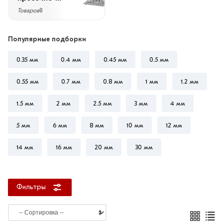
вытяжной
Товаров
8
2500
мм
Популярные подборки
3000
мм
0.35 мм
0.4 мм
0.45 мм
0.5 мм
6000
мм
0.55 мм
0.7 мм
0.8 мм
1 мм
1.2 мм
1.5 мм
2 мм
2.5 мм
3 мм
4 мм
5 мм
6 мм
8 мм
10 мм
12 мм
Ширина
1000
14 мм
16 мм
20 мм
30 мм
мм
1250
мм
Фильтры
1500
мм