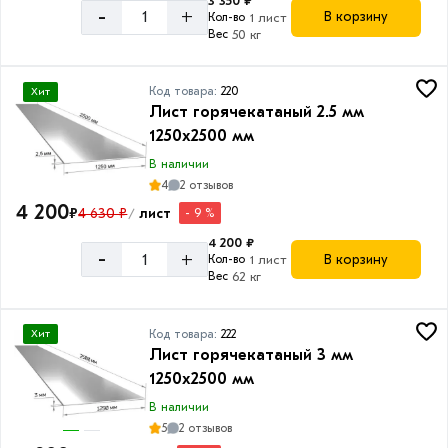
3 350 ₽
мм
-
+
В корзину
Кол-во
1 лист
Вес
50 кг
1
мм
Код товара:
220
Хит
1.2
Лист горячекатаный 2.5 мм
мм
1250х2500 мм
1.5
В наличии
мм
4
2 отзывов
2
4 200
₽
4 630 ₽
лист
- 9 %
/
мм
4 200 ₽
-
+
В корзину
Кол-во
1 лист
2.5
Вес
62 кг
мм
3
Код товара:
222
Хит
мм
Лист горячекатаный 3 мм
4
1250х2500 мм
мм
В наличии
5
5
2 отзывов