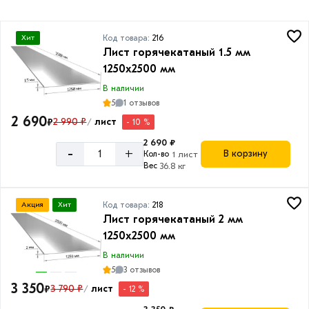
Код товара:
216
Хит
Толщина
Лист горячекатаный 1.5 мм
1250х2500 мм
0.35
мм
В наличии
5
1 отзывов
0.4
2 690
₽
2 990 ₽
лист
- 10 %
/
мм
2 690 ₽
0.45
-
+
В корзину
Кол-во
1 лист
мм
Вес
36.8 кг
0.5
мм
Код товара:
218
Акция
Хит
Лист горячекатаный 2 мм
0.55
1250х2500 мм
мм
В наличии
0.7
5
3 отзывов
мм
3 350
₽
3 790 ₽
лист
- 12 %
/
0.8