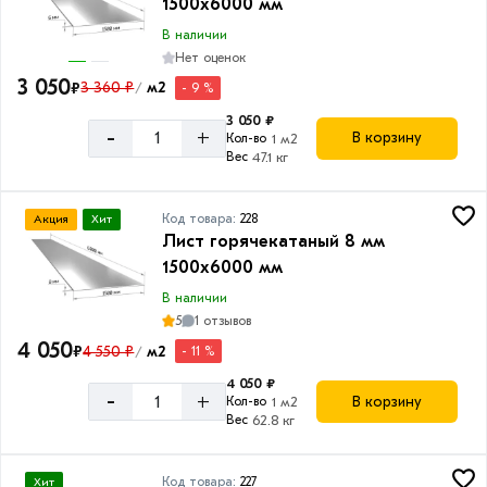
1500х6000 мм
В наличии
Нет оценок
3 050
₽
3 360 ₽
м2
- 9 %
/
3 050 ₽
-
+
В корзину
Кол-во
1 м2
Вес
47.1 кг
Код товара:
228
Акция
Хит
Лист горячекатаный 8 мм
1500х6000 мм
В наличии
5
1 отзывов
4 050
₽
4 550 ₽
м2
- 11 %
/
4 050 ₽
-
+
В корзину
Кол-во
1 м2
Вес
62.8 кг
Код товара:
227
Хит