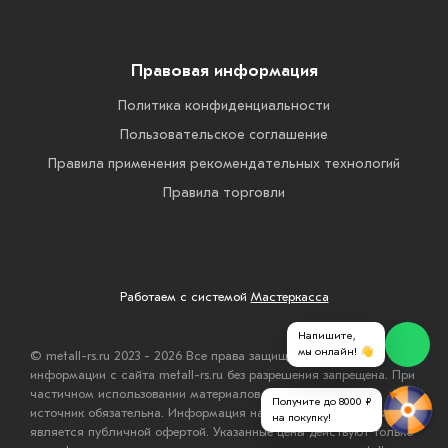
Правовая информация
Политика конфиденциальности
Пользовательское соглашение
Правила применения рекомендательных технологий
Правила торговли
Работаем с системой
Мастеркасса
Напишите,
мы онлайн! 👋
© metall-rs.ru 2023 - 2026 Все права защищены Публикация
информации с сайта metall-rs.ru без разрешения запрещена. При
частичном использовании материалов с сайта ссылка на
Получите до 8000 ₽
источник обязательна. Информация на сайте www.metall-rs.ru не
на покупку!
является публичной офертой. Указанные цены действуют только