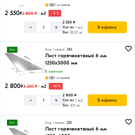
5
3 отзывов
2 550
₽
2 800 ₽
м2
- 9 %
/
2 550 ₽
-
+
В корзину
Кол-во
1 м2
Вес
39.27 кг
Код товара:
740
Хит
Лист горячекатаный 6 мм
1250х3000 мм
В наличии
5
1 отзывов
2 800
₽
3 250 ₽
м2
- 14 %
/
2 800 ₽
-
+
В корзину
Кол-во
1 м2
Вес
47.1 кг
Код товара:
230
Хит
Лист горячекатаный 6 мм