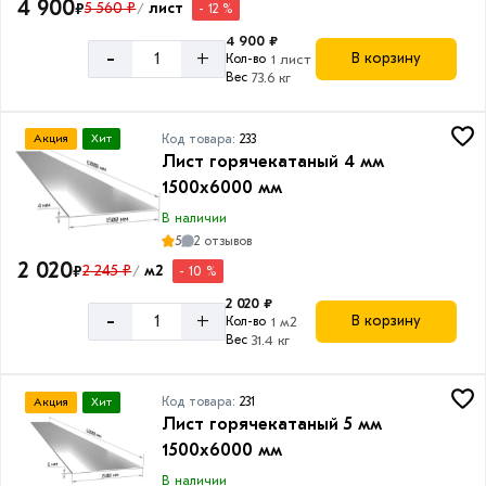
мм
4 900
₽
5 560 ₽
лист
- 12 %
/
6
4 900 ₽
-
+
В корзину
Кол-во
1 лист
мм
Вес
73.6 кг
8
мм
Код товара:
233
Акция
Хит
10
Лист горячекатаный 4 мм
мм
1500х6000 мм
12
В наличии
мм
5
2 отзывов
2 020
₽
2 245 ₽
м2
- 10 %
/
14
мм
2 020 ₽
-
+
В корзину
Кол-во
1 м2
16
Вес
31.4 кг
мм
20
Код товара:
231
Акция
Хит
мм
Лист горячекатаный 5 мм
1500х6000 мм
30
мм
В наличии