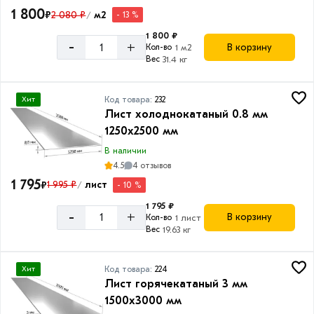
1 800
₽
2 080 ₽
м2
- 13 %
/
1 800 ₽
-
+
В корзину
Кол-во
1 м2
Вес
31.4 кг
Код товара:
232
Хит
Лист холоднокатаный 0.8 мм
1250х2500 мм
В наличии
4.5
4 отзывов
1 795
₽
1 995 ₽
лист
- 10 %
/
1 795 ₽
-
+
В корзину
Кол-во
1 лист
Вес
19.63 кг
Код товара:
224
Хит
Лист горячекатаный 3 мм
1500х3000 мм