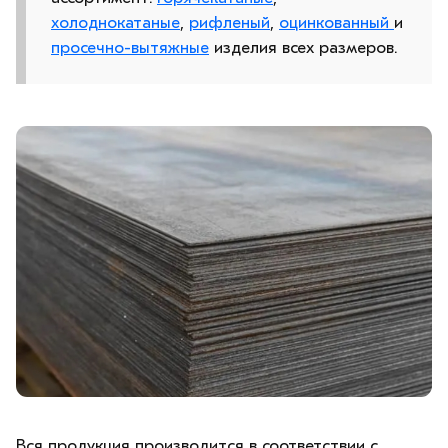
холоднокатаные
,
рифленый
,
оцинкованный
и
просечно-вытяжные
изделия всех размеров.
Вся продукция производится в соответствии с