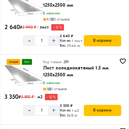
1250х2500 мм
В наличии
4.7
3 отзывов
2 640
₽
2 990 ₽
лист
- 12 %
/
2 640 ₽
-
+
В корзину
Кол-во
1 лист
Вес
29.44 кг
Код товара:
239
Акция
Хит
Лист холоднокатаный 1.5 мм
1250х2500 мм
В наличии
5
1 отзывов
3 350
₽
3 810 ₽
м2
- 12 %
/
3 350 ₽
-
+
В корзину
Кол-во
1 м2
Вес
36.8 кг