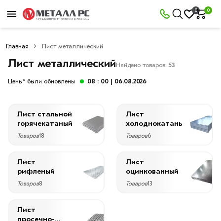
×
0
0
Фильтры
Главная
Лист металлический
Со
скидкой
Лист металлический
Найдено товаров:
53
Цены* были обновлены
08 : 00
| 06.08.2026
Цена
Лист стальной
Лист
руб.
горячекатаный
холоднокатаный
Товаров
18
Товаров
6
—
Лист
Лист
рифленый
оцинкованный
Товаров
8
Товаров
13
Длина
2000
Лист
мм
просечно-