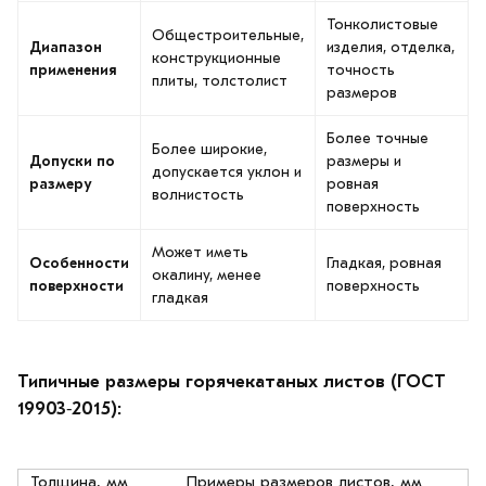
Тонколистовые
Общестроительные,
Диапазон
изделия, отделка,
конструкционные
применения
точность
плиты, толстолист
размеров
Более точные
Более широкие,
Допуски по
размеры и
допускается уклон и
размеру
ровная
волнистость
поверхность
Может иметь
Особенности
Гладкая, ровная
окалину, менее
поверхности
поверхность
гладкая
Типичные размеры горячекатаных листов (ГОСТ
19903‑2015):
Толщина, мм
Примеры размеров листов, мм