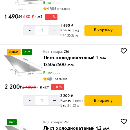
В наличии
4.7
3 отзывов
1 490
₽
1 680 ₽
м2
- 11 %
/
1 490 ₽
-
+
В корзину
Кол-во
1 м2
Вес
35.33 кг
Код товара:
236
Акция
Хит
Лист холоднокатаный 1 мм
1250х2500 мм
В наличии
4
1 отзывов
2 200
₽
2 480 ₽
лист
- 11 %
/
2 200 ₽
-
+
В корзину
Кол-во
1 лист
Вес
24.53 кг
Код товара:
237
Хит
Лист холоднокатаный 1.2 мм