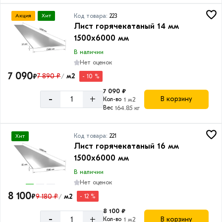
Код товара:
223
Акция
Хит
Лист горячекатаный 14 мм
1500х6000 мм
В наличии
Нет оценок
7 090
₽
7 890 ₽
м2
- 10 %
/
7 090 ₽
-
+
В корзину
Кол-во
1 м2
Вес
164.85 кг
Код товара:
221
Хит
Лист горячекатаный 16 мм
1500х6000 мм
В наличии
Нет оценок
8 100
₽
9 180 ₽
м2
- 12 %
/
8 100 ₽
-
+
В корзину
Кол-во
1 м2