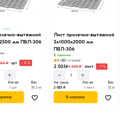
осечно-вытяжной
Лист просечно-вытяжной
2500 мм ПВЛ-306
3х1000х2000 мм
ПВЛ-306
вов
В наличии
4.5
2 отзывов
шт
900 ₽
- 12 %
/
2 055
₽
лист
2 200 ₽
- 7 %
/
-
+
+
Кол-во
Вес
На сумму
Кол-во
Вес
1 шт
30.5 кг
2 055 ₽
1 лист
33 кг
орзину
В корзину