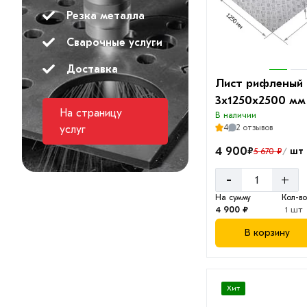
Резка металла
Сварочные услуги
Доставка
Лист рифленый
3х1250х2500 мм
На страницу
В наличии
4
2 отзывов
услуг
4 900
₽
шт
5 670 ₽
/
-
+
На сумму
Кол-в
4 900 ₽
1 шт
В корзину
Хит