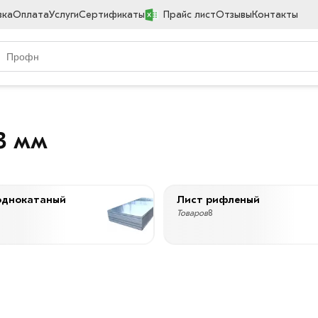
вка
Оплата
Услуги
Сертификаты
Прайс лист
Отзывы
Контакты
3 мм
однокатаный
Лист рифленый
Товаров
8