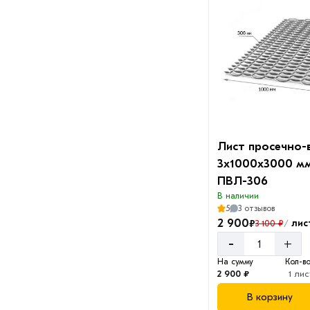
Лист просечно
3х1000х3000 м
ПВЛ-306
В наличии
5
3 отзывов
2 900
₽
лис
3 100 ₽
/
-
+
На сумму
Кол-в
2 900 ₽
1 лис
В корзину