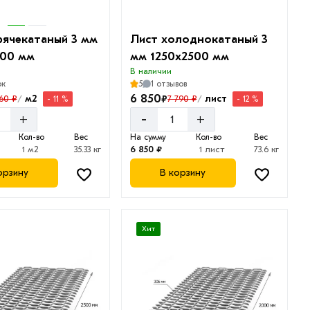
рячекатаный 3 мм
Лист холоднокатаный 3
000 мм
мм 1250х2500 мм
В наличии
ок
5
1 отзывов
6 850
₽
м2
лист
860 ₽
7 790 ₽
- 11 %
- 12 %
/
/
-
+
+
Кол-во
Вес
На сумму
Кол-во
Вес
1 м2
35.33 кг
6 850 ₽
1 лист
73.6 кг
орзину
В корзину
Хит