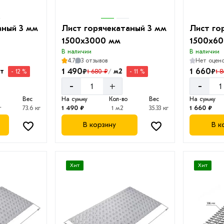
аный 3 мм
Лист горячекатаный 3 мм
Лист го
1500х3000 мм
1500х6
В наличии
В наличии
4.7
3 отзывов
Нет оцен
1 490
1 660
₽
₽
т
м2
1 680 ₽
1 
- 12 %
- 11 %
/
-
-
+
Вес
На сумму
Кол-во
Вес
На сумму
т
73.6 кг
1 490 ₽
1 м2
35.33 кг
1 660 ₽
В корзину
В к
Хит
Хит