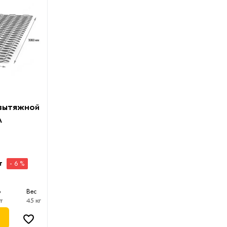
-вытяжной
м
т
- 6 %
о
Вес
т
45 кг