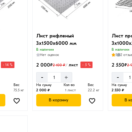
Лист рифленый
Лист пр
3х1500х6000 мм
3х1000х
В наличии
В наличии
Нет оценок
5
2 отзы
2 000
2 550
₽
₽
лист
2 100 ₽
2 
- 14 %
- 5 %
/
-
-
+
о
Вес
На сумму
Кол-во
Вес
На сумму
75.5 кг
2 000 ₽
1 лист
22.2 кг
2 550 ₽
В корзину
В к