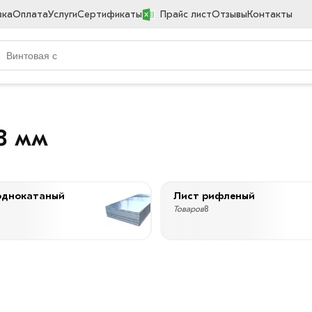
вка
Оплата
Услуги
Сертификаты
Прайс лист
Отзывы
Контакты
8 мм
однокатаный
Лист рифленый
Товаров
8