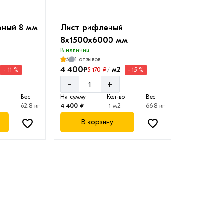
аный 8 мм
Лист рифленый
8х1500х6000 мм
В наличии
5
1 отзывов
4 400
₽
м2
5 170 ₽
- 11 %
- 15 %
/
-
+
Вес
На сумму
Кол-во
Вес
62.8 кг
4 400 ₽
1 м2
66.8 кг
В корзину