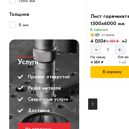
1500 мм
Толщина
Лист горячекат
1500х6000 мм
8 мм
В наличии
5
1 отзывов
4 050
₽
м2
4 550 ₽
/
-
+
На сумму
Кол-во
Услуги
4 050 ₽
1 м2
В корзину
Прожиг отверстий
Резка металла
Сварочные услуги
1
Доставка