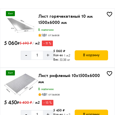
Хит
Лист горячекатаный 10 мм
1500х6000 мм
В наличии
5
1 отзывов
5 060
₽
5 690 ₽
м2
- 11 %
/
5 060 ₽
-
+
В корзину
Кол-во
1 м2
Вес
53.38 кг
Хит
Лист рифленый 10х1500х6000
мм
В наличии
4
1 отзывов
5 450
₽
6 400 ₽
м2
- 15 %
/
5 450 ₽
-
+
В корзину
Кол-во
1 м2