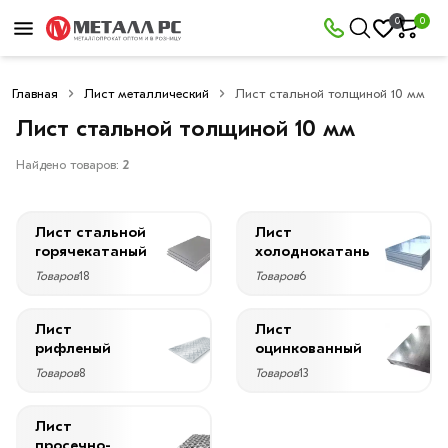
×
0
0
Фильтры
Главная
Лист металлический
Лист стальной толщиной 10 мм
Со
скидкой
Лист стальной толщиной 10 мм
Найдено товаров:
2
Цена
Лист стальной
Лист
руб.
горячекатаный
холоднокатаный
Товаров
18
Товаров
6
—
Лист
Лист
рифленый
оцинкованный
Товаров
8
Товаров
13
Длина
6000
Лист
мм
просечно-