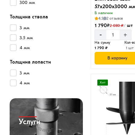
300 мм
57х200х3000 м
В наличии
Толщина ствола
4.5
2 отзывов
1 790
₽
шт
2 080 ₽
/
3 мм
-
+
3.5 мм
На сумму
Кол-в
4 мм
1 790 ₽
1 шт
В корзину
Толщина лопасти
3 мм
4 мм
Хит
Услуги