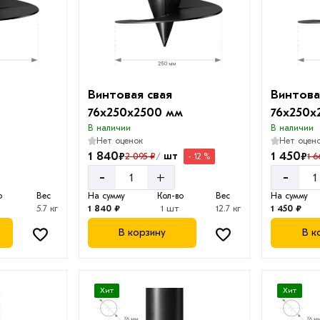
Винтовая свая
Винтова
76х250х2500 мм
76х250х
В наличии
В наличии
Нет оценок
Нет оцен
1 840
1 450
₽
₽
шт
2 095 ₽
1 6
- 12 %
/
-
-
+
о
Вес
На сумму
Кол-во
Вес
На сумму
5.7 кг
1 840 ₽
1 шт
12.7 кг
1 450 ₽
В корзину
В к
Хит
Хит