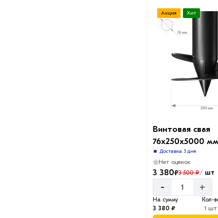
Акция
Хит
Винтовая свая
76х250х5000 м
Доставка 3 дня
Нет оценок
3 380
₽
шт
3 500 ₽
/
-
+
На сумму
Кол-в
3 380 ₽
1 шт