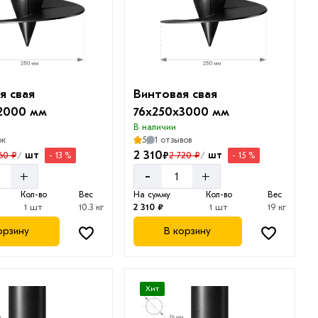
я свая
Винтовая свая
2000 мм
76х250х3000 мм
В наличии
ок
5
1 отзывов
2 310
₽
шт
шт
60 ₽
2 720 ₽
- 13 %
- 15 %
/
/
-
+
+
Кол-во
Вес
На сумму
Кол-во
Вес
1 шт
10.3 кг
2 310 ₽
1 шт
19 кг
орзину
В корзину
Хит