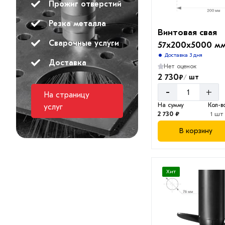
Прожиг отверстий
Резка металла
Винтовая свая
Сварочные услуги
57х200х5000 м
Доставка 3 дня
Доставка
Нет оценок
2 730
₽
шт
/
-
+
На страницу
На сумму
Кол-в
услуг
2 730 ₽
1 шт
В корзину
Хит