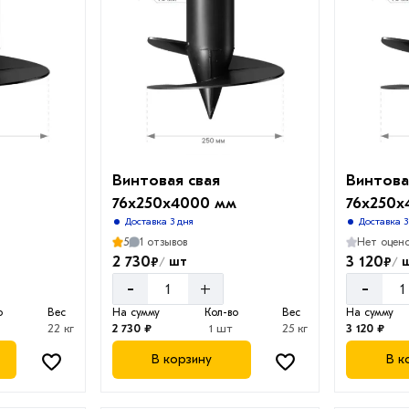
Винтовая свая
Винтова
76х250х4000 мм
76х250х
Доставка 3 дня
Доставка 3
5
1 отзывов
Нет оцен
2 730
3 120
₽
₽
шт
/
/
-
-
+
о
Вес
На сумму
Кол-во
Вес
На сумму
22 кг
2 730 ₽
1 шт
25 кг
3 120 ₽
В корзину
В к