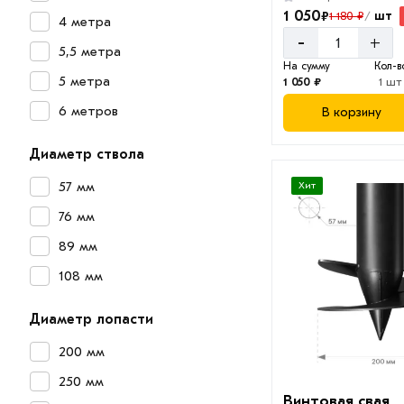
1 050
₽
шт
1 180 ₽
/
4 метра
-
+
5,5 метра
На сумму
Кол-в
5 метра
1 050 ₽
1 шт
6 метров
В корзину
Диаметр ствола
57 мм
Хит
76 мм
89 мм
108 мм
Диаметр лопасти
200 мм
250 мм
Винтовая свая