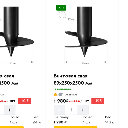
Хит
я свая
Винтовая свая
1500 мм
89х250х2500 мм
В наличии
вов
5
1 отзывов
1 980
₽
шт
шт
40 ₽
2 330 ₽
- 10 %
- 15 %
/
/
-
+
+
Кол-во
Вес
На сумму
Кол-во
Вес
1 шт
9.4 кг
1 980 ₽
1 шт
14.3 кг