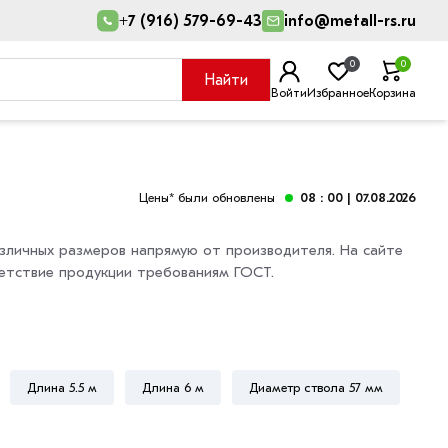
+7 (916) 579-69-43
info@metall-rs.ru
0
0
Найти
Войти
Избранное
Корзина
Цены* были обновлены
08 : 00
| 07.08.2026
зличных размеров напрямую от производителя. На сайте
ветствие продукции требованиям ГОСТ.
Длина 5.5 м
Длина 6 м
Диаметр ствола 57 мм