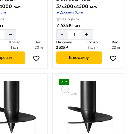
х4000 мм
57х200х4500 мм
 дня
Доставка 3 дня
вов
Нет оценок
2 535
₽
шт
шт
/
-
+
+
Кол-во
Вес
На сумму
Кол-во
Вес
1 шт
20 кг
2 535 ₽
1 шт
22 кг
орзину
В корзину
Хит