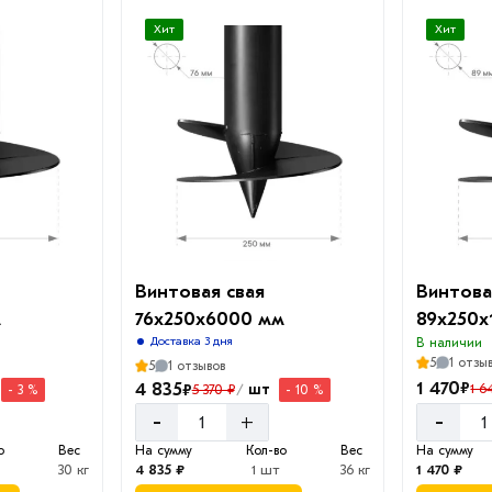
Хит
Хит
Винтовая свая
Винтова
м
76х250х6000 мм
89х250х
Доставка 3 дня
В наличии
5
1 отзы
5
1 отзывов
1 470
₽
4 835
₽
1 6
шт
5 370 ₽
- 3 %
- 10 %
/
-
-
+
о
Вес
На сумму
Кол-во
Вес
На сумму
30 кг
4 835 ₽
1 шт
36 кг
1 470 ₽