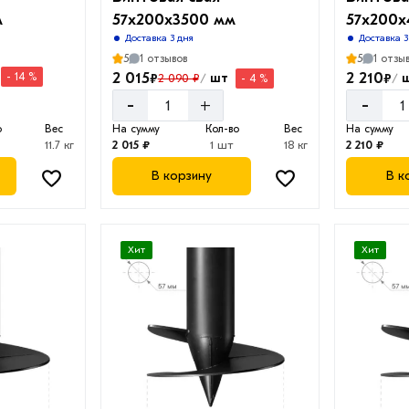
м
57х200х3500 мм
57х200
Доставка 3 дня
Доставка 3
5
1 отзывов
5
1 отзы
2 015
2 210
₽
₽
- 14 %
шт
2 090 ₽
- 4 %
/
/
-
-
+
о
Вес
На сумму
Кол-во
Вес
На сумму
11.7 кг
2 015 ₽
1 шт
18 кг
2 210 ₽
В корзину
В к
Хит
Хит