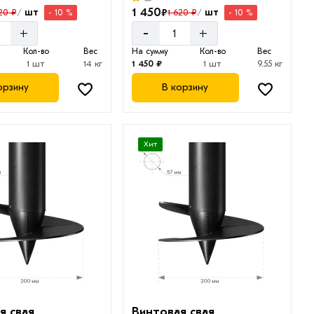
1 450
₽
шт
шт
20 ₽
1 620 ₽
- 10 %
- 10 %
/
/
-
+
+
Кол-во
Вес
На сумму
Кол-во
Вес
1 шт
14 кг
1 450 ₽
1 шт
9.55 кг
орзину
В корзину
Хит
я свая
Винтовая свая