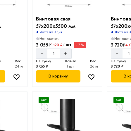
Винтовая свая
Винтова
м
57х200х5500 мм
57х200
Доставка 3 дня
Доставка 3
Нет оценок
Нет оцен
3 055
3 720
₽
₽
шт
3 120 ₽
4 1
- 2 %
/
-
-
+
о
Вес
На сумму
Кол-во
Вес
На сумму
24 кг
3 055 ₽
1 шт
26 кг
3 720 ₽
В корзину
В к
Хит
Хит