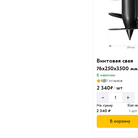
Винтовая свая
76х250х3500 мм
В наличии
4
1 отзывов
2 340
₽
шт
/
-
+
На сумму
Кол-в
2 340 ₽
1 шт
В корзину