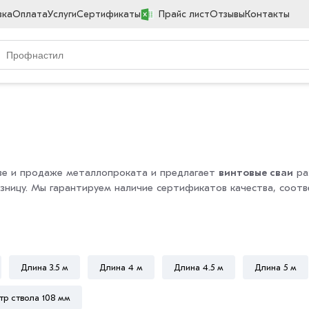
вка
Оплата
Услуги
Сертификаты
Прайс лист
Отзывы
Контакты
тве и продаже металлопроката и предлагает
винтовые сваи
ра
озницу. Мы гарантируем наличие сертификатов качества, соот
Длина 3.5 м
Длина 4 м
Длина 4.5 м
Длина 5 м
тр ствола 108 мм