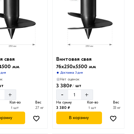
я свая
Винтовая свая
4500 мм
76х250х5500 мм
 дня
Доставка 3 дня
ок
Нет оценок
3 380
₽
шт
шт
/
-
+
+
Кол-во
Вес
На сумму
Кол-во
Вес
1 шт
27 кг
3 380 ₽
1 шт
33 кг
орзину
В корзину