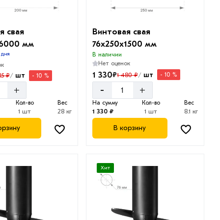
я свая
Винтовая свая
х6000 мм
76х250х1500 мм
 дня
В наличии
Нет оценок
ок
1 330
₽
шт
1 480 ₽
шт
- 10 %
/
35 ₽
- 10 %
/
-
+
+
Кол-во
Вес
На сумму
Кол-во
Вес
1 шт
28 кг
1 330 ₽
1 шт
8.1 кг
орзину
В корзину
Хит