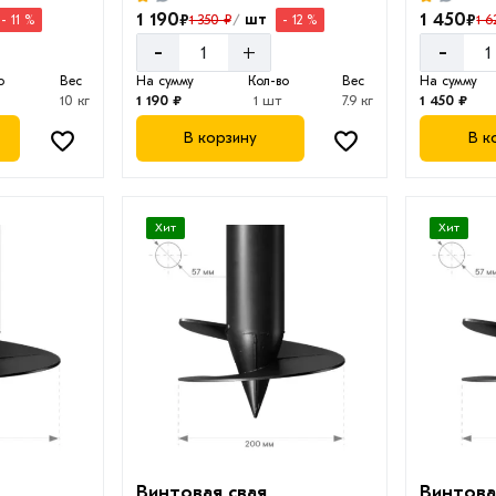
1 190
1 450
₽
₽
шт
1 350 ₽
1 6
- 11 %
- 12 %
/
-
-
+
о
Вес
На сумму
Кол-во
Вес
На сумму
10 кг
1 190 ₽
1 шт
7.9 кг
1 450 ₽
В корзину
В к
Хит
Хит
Винтовая свая
Винтова