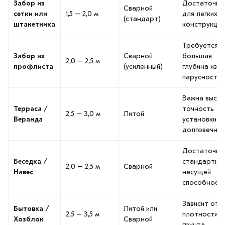
Забор из
Достаточно
Сварной
сетки или
1,5 – 2,0 м
для легких
(стандарт)
штакетника
конструкций
Требуется
Забор из
Сварной
большая
2,0 – 2,5 м
профлиста
(усиленный)
глубина из-з
парусности
Важна высок
Терраса /
точность
2,5 – 3,0 м
Литой
Веранда
установки и
долговечно
Достаточно
Беседка /
стандартно
2,0 – 2,5 м
Сварной
Навес
несущей
способност
Зависит от
Бытовка /
Литой или
2,5 – 3,5 м
плотности
Хозблок
Сварной
грунта