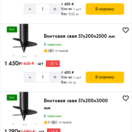
1 450 ₽
3.5
-
+
В корзину
Кол-во
1 шт
мм
Вес
9.55 кг
Хит
Винтовая свая 57х200х2500 мм
Толщина
В наличии
лопасти
5
1 отзывов
3
1 450
₽
1 620 ₽
шт
- 10 %
/
мм
1 450 ₽
4
-
+
В корзину
Кол-во
1 шт
мм
Вес
14 кг
Хит
Винтовая свая 57х200х3000
мм
В наличии
4.5
2 отзывов
1 790
₽
2 080 ₽
шт
- 14 %
/