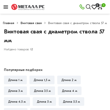
×
0
0
Фильтры
Главная
Винтовая свая
Винтовая свая с диаметром ствола 57 мм
Со
скидкой
Винтовая свая с диаметром ствола 57
мм
Найдено товаров:
12
Цена
руб.
Популярные подборки
—
Длина 1 м
Длина 1,5 м
Длина 2 м
Длина 3 м
Длина 3.5 м
Длина 4 м
Длина
Длина 4.5 м
Длина 5 м
Длина 5.5 м
1,5
метра