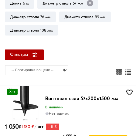
Длина 6 м
Диаметр ствола 57 мм
2
метра
Диаметр ствола 76 мм
Диаметр ствола 89 мм
2,5
Диаметр ствола 108 мм
метра
3
метра
Фильтры
3,5
метра
4,5
метра
4
Хит
метра
Винтовая свая 57х200х1500 мм
В наличии
5,5
Нет оценок
метра
6
1 050
₽
1 180 ₽
шт
- 11 %
/
метров
1 050 ₽