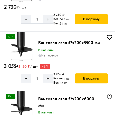
2 730
₽
шт
/
2 730 ₽
-
+
В корзину
Кол-во
1 шт
Вес
24 кг
Хит
Винтовая свая 57х200х5500 мм
В наличии
Нет оценок
3 055
₽
3 120 ₽
шт
- 2 %
/
3 055 ₽
-
+
В корзину
Кол-во
1 шт
Вес
26 кг
Хит
Винтовая свая 57х200х6000
мм
В наличии