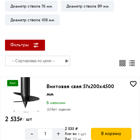
Диаметр ствола 76 мм
Диаметр ствола 89 мм
Диаметр ствола 108 мм
Диаметр
ствола
Фильтры
57
мм
76
мм
89
Хит
Винтовая свая 57х200х4500
мм
мм
108
В наличии
мм
Нет оценок
2 535
₽
шт
/
2 535 ₽
-
+
В корзину
Кол-во
1 шт
Диаметр
Вес
22 кг