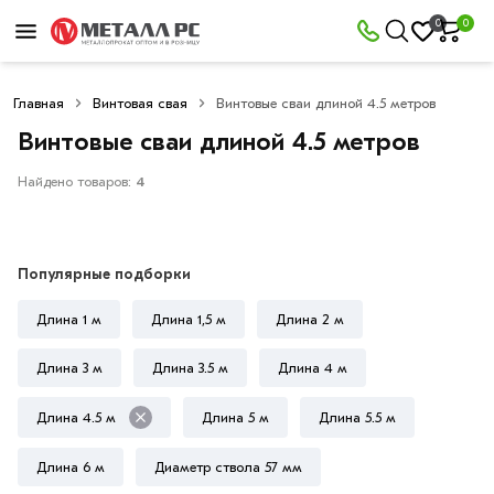
×
0
0
Фильтры
Главная
Винтовая свая
Винтовые сваи длиной 4.5 метров
Со
скидкой
Винтовые сваи длиной 4.5 метров
Найдено товаров:
4
Цена
руб.
Популярные подборки
—
Длина 1 м
Длина 1,5 м
Длина 2 м
Длина 3 м
Длина 3.5 м
Длина 4 м
Длина 4.5 м
Длина 5 м
Длина 5.5 м
Длина
4,5
Длина 6 м
Диаметр ствола 57 мм
метра