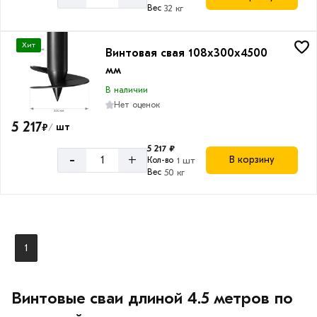
Вес
32 кг
Толщина
Хит
Винтовая свая 108х300х4500
лопасти
мм
4
В наличии
мм
Нет оценок
5 217
₽
шт
/
5 217 ₽
-
+
В корзину
Кол-во
1 шт
Вес
50 кг
1
Винтовые сваи длиной
4.5 метров по