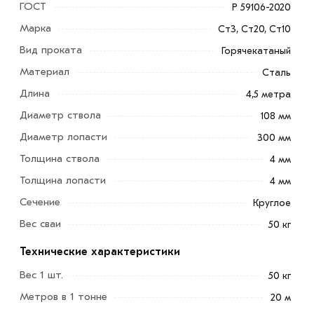
ГОСТ
Р 59106-2020
Марка
Ст3, Ст20, Ст10
Вид проката
Горячекатаный
Материал
Сталь
Длина
4,5 метра
Диаметр ствола
108 мм
Диаметр лопасти
300 мм
Толщина ствола
4 мм
Винтовая свая 108х300х4500 мм оптимально подходит
для выполнения строительных работ на территориях
Толщина лопасти
4 мм
со сложным рельефом и специфическими грунтами
Сечение
Круглое
(торф, болотистая почва, глина).
Вес сваи
50 кг
Высокое качество продукции обеспечивается за счет
Технические характеристики
современного высокотехнологичного оборудования и
Вес 1 шт.
50 кг
системы многоступенчатого контроля производства.
Метров в 1 тонне
20 м
Для приобретения данной позиции, кликните мышкой