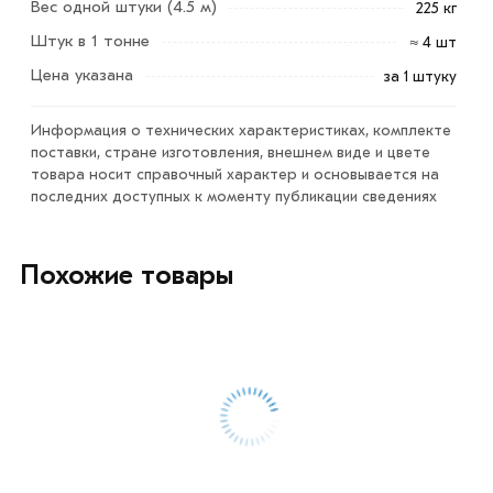
Вес одной штуки (4.5 м)
225 кг
«Добавить в корзину»
или нажмите на кнопку
Штук в 1 тонне
≈ 4 шт
«Быстрый заказ»
. Также можете купить позвонив по
контактам указанным на сайте.
Цена указана
за 1 штуку
Условия доставки и цены на товар Винтовая свая
Информация о технических характеристиках, комплекте
108х300х4500 мм из категории
Винтовая свая
в
поставки, стране изготовления, внешнем виде и цвете
интернет-магазине МЕТАЛЛ-РС действительны в
товара носит справочный характер и основывается на
Москве и области. Наши профессиональные
последних доступных к моменту публикации сведениях
менеджеры обработают заказ и свяжутся с Вами для
согласования условий доставки или самовывоза.
Похожие товары
Данний товар от производителя сертифицирован,
соответствует всем стандартам качества. Возврат
купленного товарa в течение 7 дней (наличие чека
обязательно).