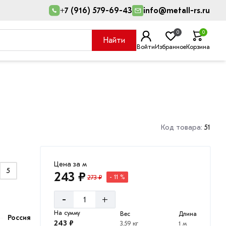
+7 (916) 579-69-43
info@metall-rs.ru
0
0
Найти
Войти
Избранное
Корзина
Код товара:
51
Цена за м
5
243 ₽
273 ₽
- 11 %
-
+
На сумму
Вес
Длина
Россия
243 ₽
3.59 кг
1 м