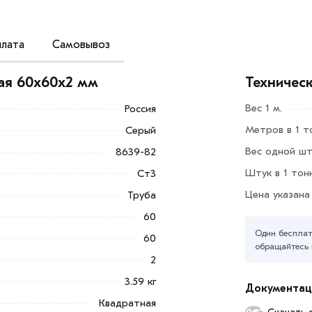
лата
Самовывоз
окат конструкционного назначения.
ованной углеродистой стали качественных
ая 60х60х2 мм
Техничес
ированной технологии.
Вес 1 м.
Россия
товить любую металлическую
Метров в 1 т
Серый
оении, при ремонтных работах
площадок.
Вес одной шт
8639-82
Штук в 1 тон
Ст3
Добавить в корзину»
или нажмите на
Цена указана
Труба
в по контактам указанным на сайте.
60
0х60х2 мм из категории
Труба квадратная
Один бесплат
60
кве и области. Наши профессиональные
обращайтесь 
гласования условий доставки или
2
3.59 кг
Документац
Квадратная
ветствует всем стандартам качества.