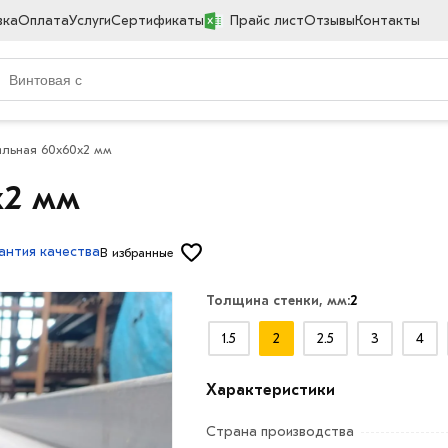
вка
Оплата
Услуги
Сертификаты
Прайс лист
Отзывы
Контакты
ильная 60х60х2 мм
х2 мм
антия качества
В избранные
Толщина стенки, мм:
2
1.5
2
2.5
3
4
Характеристики
Страна производства