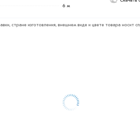
Скачать 
ека обязательно).
6 м
авки, стране изготовления, внешнем виде и цвете товара носит с