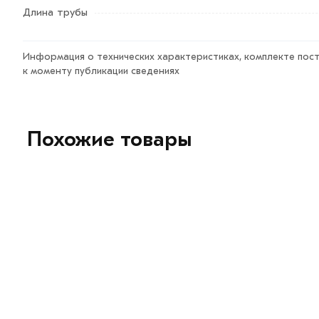
Возврат купленного товарa в течение 7 дней (наличие ч
Длина трубы
Информация о технических характеристиках, комплекте пост
к моменту публикации сведениях
Похожие товары