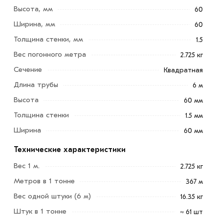
Высота, мм
60
Ширина, мм
60
Толщина стенки, мм
1.5
Вес погонного метра
2.725 кг
Сечение
Квадратная
Длина трубы
6 м
Высота
60 мм
Труба профильная 60х60х1.5 мм - это прочное и
Толщина стенки
1.5 мм
качественное металлическое изделие. Оно активно
Ширина
60 мм
используется в строительстве, производстве и
промышленности.
Технические характеристики
Преимуществами изделия выступают высокая
Вес 1 м.
2.725 кг
прочность, долгий срок службы, устойчивость к
Метров в 1 тонне
367 м
механическим и внешним воздействиям, широкая
Вес одной штуки (6 м)
16.35 кг
сфера применения. Такой металлопрокат отлично
Штук в 1 тонне
≈ 61 шт
поддается сварке и раскрою.