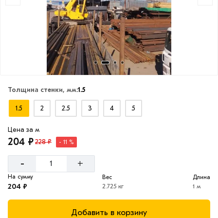
Толщина стенки, мм:
1.5
1.5
2
2.5
3
4
5
Цена за м
204 ₽
228 ₽
- 11 %
-
+
На сумму
Вес
Длина
204 ₽
2.725 кг
1 м
Добавить в корзину