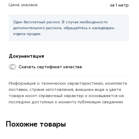
Цена указана
за 1 метр
Для приобретения данной позиции, кликните мышкой
«Добавить в корзину»
или нажмите на кнопку
Один бесплатный распил. В случае необходимости
«Быстрый заказ»
. Также можете купить позвонив по
дополнительного распила, обращайтесь к менеджерам
контактам указанным на сайте.
отдела продаж.
Условия доставки и цены на товар Труба профильная
60х60х1.5 мм из категории
Труба квадратная
в
Документация
интернет-магазине МЕТАЛЛ-РС действительны в
Скачать сертификат качества
Москве и области. Наши профессиональные
менеджеры обработают заказ и свяжутся с Вами для
Информация о технических характеристиках, комплекте
согласования условий доставки или самовывоза.
поставки, стране изготовления, внешнем виде и цвете
товара носит справочный характер и основывается на
Данний товар от производителя сертифицирован,
последних доступных к моменту публикации сведениях
соответствует всем стандартам качества. Возврат
купленного товарa в течение 7 дней (наличие чека
обязательно).
Похожие товары