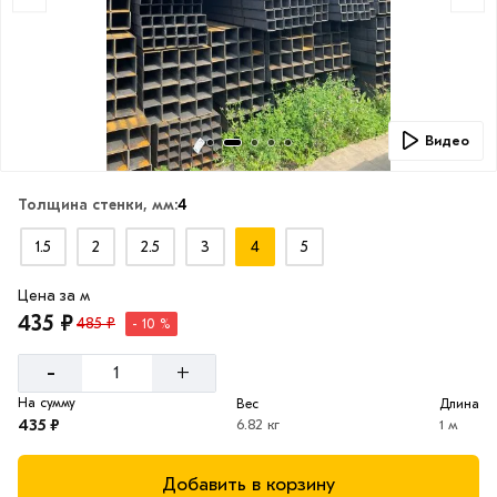
Видео
Толщина стенки, мм:
4
1.5
2
2.5
3
4
5
Цена за м
435 ₽
485 ₽
- 10 %
-
+
На сумму
Вес
Длина
435 ₽
6.82 кг
1 м
Добавить в корзину