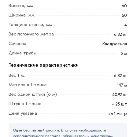
Высота, мм
60
Ширина, мм
60
Толщина стенки, мм
4
Вес погонного метра
6.82 кг
Сечение
Квадратная
Длина трубы
6 м
Технические характеристики
Труба профильная 60х60х4 мм разновидность
Вес 1 м.
6.82 кг
толстостенного трубопроката, производимого из
низколегированной стали методом горячей или
Метров в 1 тонне
147 м
холодной прокатки по ГОСТ 8639-82.
Вес одной штуки (6 м)
40.92 кг
Штук в 1 тонне
Основная отрасль, которая активно применяет
≈ 25 шт
профиль стальной – гражданское, частное,
Цена указана
за 1 метр
промышленное стройтрестов, в качестве основного
конструкционного материала. Также подобный
Один бесплатный распил. В случае необходимости
трубопрокат применим в машиностроении,
дополнительного распила, обращайтесь к менеджерам