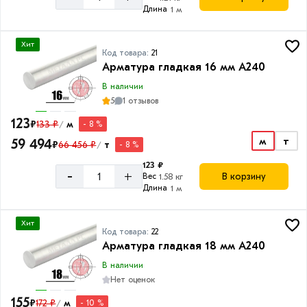
Длина
1 м
Хит
Код товара:
21
Арматура гладкая 16 мм A240
В наличии
5
1 отзывов
123
₽
133 ₽
м
- 8 %
/
м
т
59 494
₽
66 456 ₽
т
- 8 %
/
123 ₽
-
+
В корзину
Вес
1.58 кг
Длина
1 м
Хит
Код товара:
22
Арматура гладкая 18 мм A240
В наличии
Нет оценок
155
₽
172 ₽
м
- 10 %
/