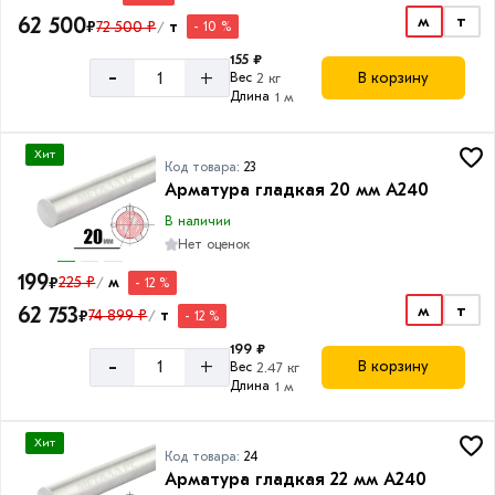
м
т
62 500
₽
72 500 ₽
т
- 10 %
/
155 ₽
-
+
В корзину
Вес
2 кг
Длина
1 м
Хит
Код товара:
23
Арматура гладкая 20 мм A240
В наличии
Нет оценок
199
₽
225 ₽
м
- 12 %
/
м
т
62 753
₽
74 899 ₽
т
- 12 %
/
199 ₽
-
+
В корзину
Вес
2.47 кг
Длина
1 м
Хит
Код товара:
24
Арматура гладкая 22 мм A240