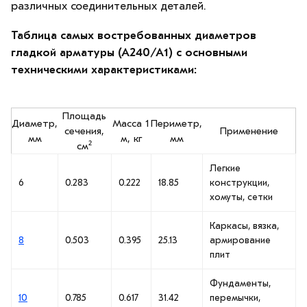
различных соединительных деталей.
Таблица самых востребованных диаметров
гладкой арматуры (А240/А1) с основными
техническими характеристиками:
Площадь
Диаметр,
Масса 1
Периметр,
сечения,
Применение
мм
м, кг
мм
см²
Легкие
6
0.283
0.222
18.85
конструкции,
хомуты, сетки
Каркасы, вязка,
8
0.503
0.395
25.13
армирование
плит
Фундаменты,
10
0.785
0.617
31.42
перемычки,