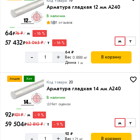
А240
Код товара:
19
Арматура гладкая 12 мм A240
В наличии
5
1 отзывов
64
₽
76 ₽
м
- 16 %
/
м
т
57 432
₽
63 063 ₽
т
- 16 %
/
64 ₽
-
+
В корзину
Вес
0.888 кг
Длина
1 м
Акция
Хит
Код товара:
20
Арматура гладкая 14 мм A240
В наличии
Нет оценок
92
₽
101 ₽
м
- 9 %
/
м
т
59 504
₽
62 810 ₽
т
- 9 %
/
92 ₽
-
+
В корзину
Вес
1.21 кг