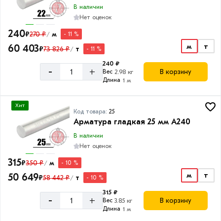
В наличии
Нет оценок
240
₽
270 ₽
м
- 11 %
/
м
т
60 403
₽
73 826 ₽
т
- 11 %
/
240 ₽
-
+
В корзину
Вес
2.98 кг
Длина
1 м
Хит
Код товара:
25
Арматура гладкая 25 мм A240
В наличии
Нет оценок
315
₽
350 ₽
м
- 10 %
/
м
т
50 649
₽
58 442 ₽
т
- 10 %
/
315 ₽
-
+
В корзину
Вес
3.85 кг
Длина
1 м