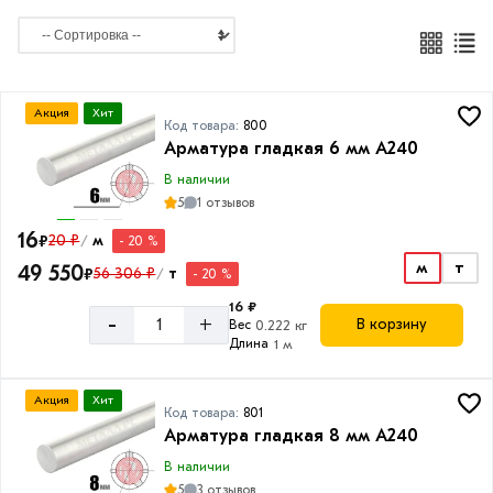
8
мм
10
мм
Акция
Хит
Код товара:
800
Арматура гладкая 6 мм A240
12
мм
В наличии
5
1 отзывов
14
мм
16
₽
20 ₽
м
- 20 %
/
м
т
49 550
16
₽
56 306 ₽
т
- 20 %
/
мм
16 ₽
-
+
В корзину
Вес
0.222 кг
18
Длина
1 м
мм
20
Акция
Хит
Код товара:
801
мм
Арматура гладкая 8 мм A240
22
В наличии
мм
5
3 отзывов