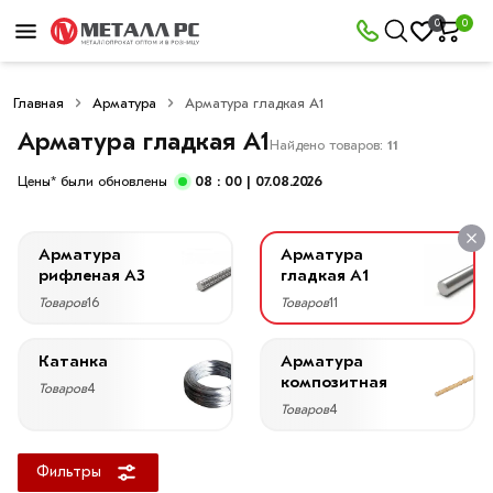
×
0
0
Фильтры
Главная
Арматура
Арматура гладкая А1
Со
скидкой
Арматура гладкая А1
Найдено товаров:
11
Цены* были обновлены
08 : 00
| 07.08.2026
Цена
Арматура
Арматура
руб.
рифленая А3
гладкая А1
Товаров
16
Товаров
11
—
Катанка
Арматура
композитная
Товаров
4
Товаров
4
Диаметр
6
Фильтры
мм