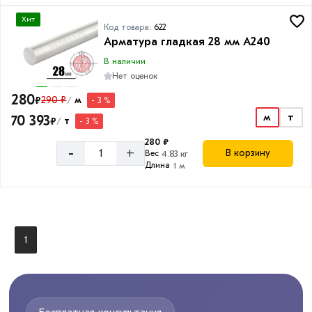
Хит
Код товара:
622
Арматура гладкая 28 мм A240
В наличии
Нет оценок
280
₽
290 ₽
м
- 3 %
/
м
т
70 393
₽
т
- 3 %
/
280 ₽
-
+
В корзину
Вес
4.83 кг
Длина
1 м
1