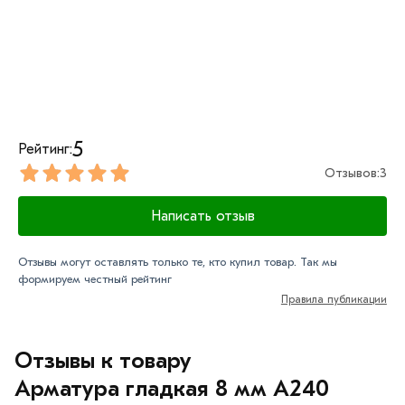
Данний товар от производителя сертифицирован,
соответствует всем стандартам качества. Возврат
купленного товарa в течение 7 дней (наличие чека
обязательно).
5
Рейтинг:
Отзывов:
3
Написать отзыв
Отзывы могут оставлять только те, кто купил товар. Так мы
формируем честный рейтинг
Правила публикации
Отзывы к товару
Арматура гладкая 8 мм A240