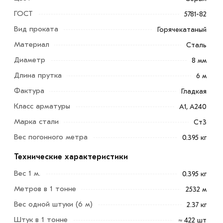
ГОСТ
5781-82
Вид проката
Горячекатаный
Материал
Сталь
Диаметр
8 мм
Длина прутка
6 м
Фактура
Гладкая
Класс арматуры
А1, А240
Марка стали
Ст3
Вес погонного метра
0.395 кг
Технические характеристики
Вес 1 м.
0.395 кг
Метров в 1 тонне
2532 м
Арматура 8 мм предназначена для армирования
Вес одной штуки (6 м)
2.37 кг
различных бетонных конструкций, чтобы повысить их
прочность на сжатие, растяжение и изгиб, а также для
Штук в 1 тонне
≈ 422 шт