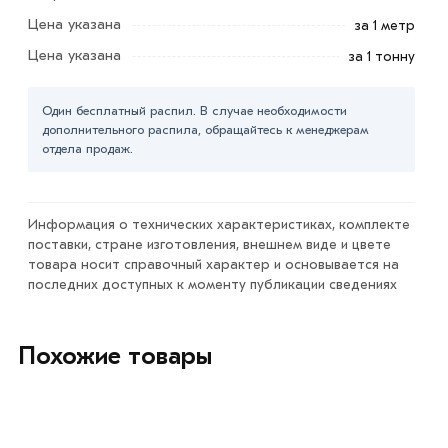
Стержень имеет противодействие возможной
Цена указана
за 1 метр
деформации.
Цена указана
за 1 тонну
Важной отличительной чертой этого вида продукции
является её устойчивость перед различными внешними
Один бесплатный распил. В случае необходимости
воздействиями. Основными потребителями являются
дополнительного распила, обращайтесь к менеджерам
отдела продаж.
строительные компании, занимающиеся возведением
высотных зданий и малоэтажным строительством.
Для приобретения данной позиции, кликните мышкой
Информация о технических характеристиках, комплекте
«Добавить в корзину»
или нажмите на кнопку
поставки, стране изготовления, внешнем виде и цвете
товара носит справочный характер и основывается на
«Быстрый заказ»
. Также можете купить позвонив по
последних доступных к моменту публикации сведениях
контактам указанным на сайте.
Условия доставки и цены на товар Арматура гладкая 16
Похожие товары
мм A240 из категории
Арматура гладкая А1
в интернет-
магазине МЕТАЛЛ-РС действительны в Москве и
области. Наши профессиональные менеджеры
обработают заказ и свяжутся с Вами для согласования