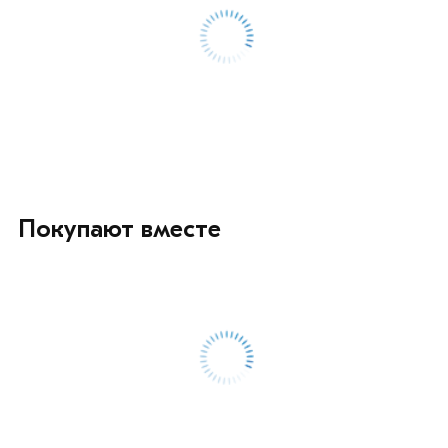
условий доставки или самовывоза.
Данний товар от производителя сертифицирован,
соответствует всем стандартам качества. Возврат
купленного товарa в течение 7 дней (наличие чека
обязательно).
Покупают вместе