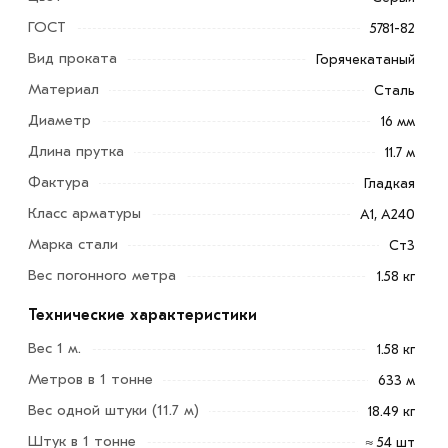
ГОСТ
5781-82
Вид проката
Горячекатаный
Материал
Сталь
Диаметр
16 мм
Длина прутка
11.7 м
Фактура
Гладкая
Класс арматуры
А1, А240
Марка стали
Ст3
Вес погонного метра
1.58 кг
Технические характеристики
Вес 1 м.
1.58 кг
Метров в 1 тонне
633 м
Арматура гладкая 16 мм A240 является незаменимым
Вес одной штуки (11.7 м)
18.49 кг
строительным материалом, которая способна
повышать прочность возводимой конструкции.
Штук в 1 тонне
≈ 54 шт