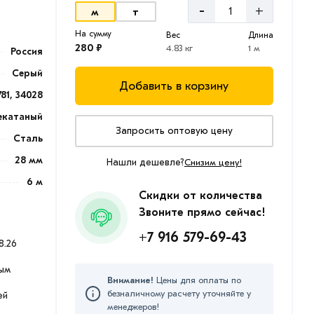
-
+
м
т
На сумму
Вес
Длина
280 ₽
4.83 кг
1 м
Россия
Серый
Добавить в корзину
781, 34028
екатаный
Запросить оптовую цену
Сталь
28 мм
Нашли дешевле?
Снизим цену!
6 м
Скидки от количества
Звоните прямо сейчас!
+7 916 579-69-43
8.26
ым
Внимание!
Цены для оплаты по
безналичному расчету уточняйте у
ей
менеджеров!