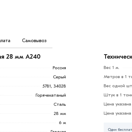
лата
Самовывоз
для армирования железобетонных
 зданий и сооружений. Обеспечивает
ая 28 мм A240
Техничес
Вес 1 м.
Россия
пластичностью и устойчивостью к
Метров в 1 т
Серый
рку.
Вес одной шту
5781, 34028
Добавить в корзину»
или нажмите на
Штук в 1 тон
Горячекатаный
в по контактам указанным на сайте.
Цена указана
Сталь
8 мм A240 из категории
Арматура гладкая
Цена указана
28 мм
оскве и области. Наши
6 м
утся с Вами для согласования условий
Один бесплат
Гладкая