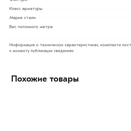
Класс арматуры
Данний товар от производителя сертифицирован, соот
Марка стали
Возврат купленного товарa в течение 7 дней (наличие ч
Вес погонного метра
Информация о технических характеристиках, комплекте пост
к моменту публикации сведениях
Похожие товары