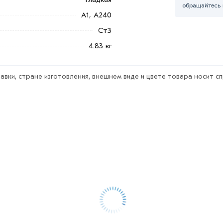
обращайтесь 
А1, А240
ветствует всем стандартам качества.
Ст3
ека обязательно).
4.83 кг
авки, стране изготовления, внешнем виде и цвете товара носит с