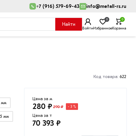
+7 (916) 579-69-43
info@metall-rs.ru
0
0
Найти
Войти
Избранное
Корзина
Код товара:
622
Цена за м
6 мм
280 ₽
290 ₽
- 3 %
Цена за т
5 мм
70 393 ₽