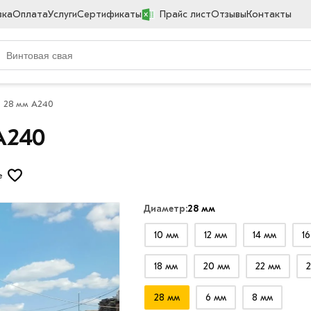
вка
Оплата
Услуги
Сертификаты
Прайс лист
Отзывы
Контакты
я 28 мм A240
A240
е
Диаметр:
28 мм
10 мм
12 мм
14 мм
1
18 мм
20 мм
22 мм
2
28 мм
6 мм
8 мм