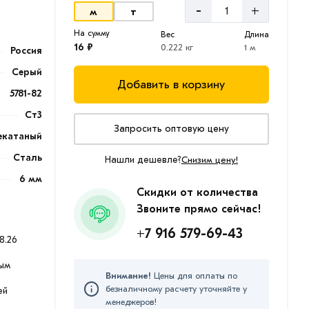
-
+
м
т
На сумму
Вес
Длина
16 ₽
0.222 кг
1 м
Россия
Серый
Добавить в корзину
5781-82
Ст3
Запросить оптовую цену
екатаный
Сталь
Нашли дешевле?
Снизим цену!
6 мм
Скидки от количества
Звоните прямо сейчас!
+7 916 579-69-43
8.26
ым
Внимание!
Цены для оплаты по
безналичному расчету уточняйте у
ей
менеджеров!