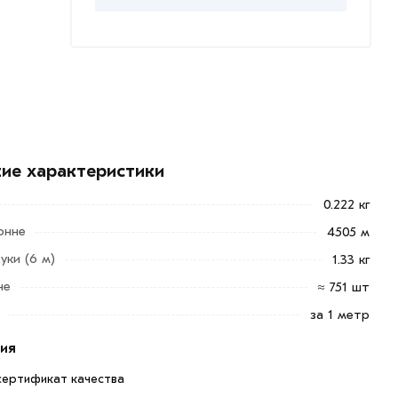
кие характеристики
0.222 кг
онне
4505 м
уки (6 м)
1.33 кг
не
≈ 751 шт
за 1 метр
ия
сертификат качества