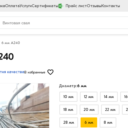
вка
Оплата
Услуги
Сертификаты
Прайс лист
Отзывы
Контакты
я 6 мм A240
240
тия качества
В избранные
Диаметр:
6 мм
10 мм
12 мм
14 мм
1
18 мм
20 мм
22 мм
2
28 мм
6 мм
8 мм