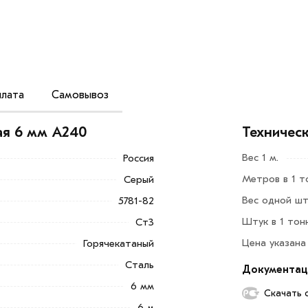
лата
Самовывоз
ельный материал, используемый для
тва железобетонных изделий. Класс A240
ая 6 мм A240
Техничес
ость. Отлично подходит для частного и
Вес 1 м.
Россия
Метров в 1 т
Серый
Добавить в корзину»
или нажмите на
в по контактам указанным на сайте.
Вес одной шт
5781-82
Штук в 1 тон
Ст3
 мм A240 из категории
Арматура гладкая
Цена указана
Горячекатаный
оскве и области. Наши
утся с Вами для согласования условий
Сталь
Документац
6 мм
Скачать 
ветствует всем стандартам качества.
6 м