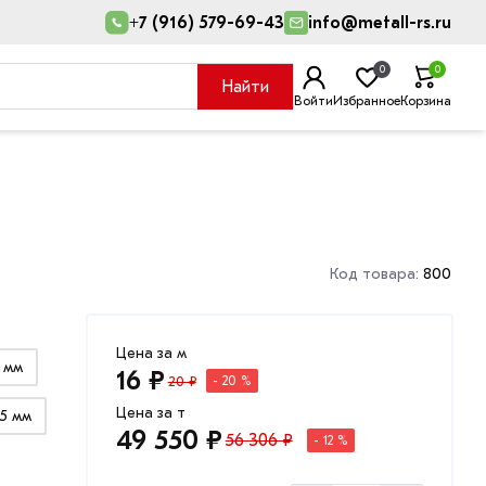
+7 (916) 579-69-43
info@metall-rs.ru
0
0
Найти
Войти
Избранное
Корзина
Код товара:
800
Цена за м
6 мм
16 ₽
20 ₽
- 20 %
Цена за т
5 мм
49 550 ₽
56 306 ₽
- 12 %