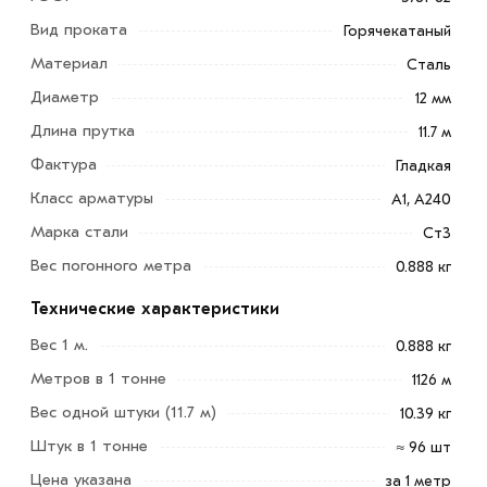
Вид проката
Горячекатаный
Материал
Сталь
Диаметр
12 мм
Длина прутка
11.7 м
Фактура
Гладкая
Класс арматуры
А1, А240
Марка стали
Ст3
Вес погонного метра
0.888 кг
Технические характеристики
Вес 1 м.
0.888 кг
Метров в 1 тонне
1126 м
Вес одной штуки (11.7 м)
10.39 кг
Арматура гладкая 12 мм А240
— прочный и
Штук в 1 тонне
≈ 96 шт
пластичный металлопродукт, используемый для
армирования бетона, изготовления перемычек,
Цена указана
за 1 метр