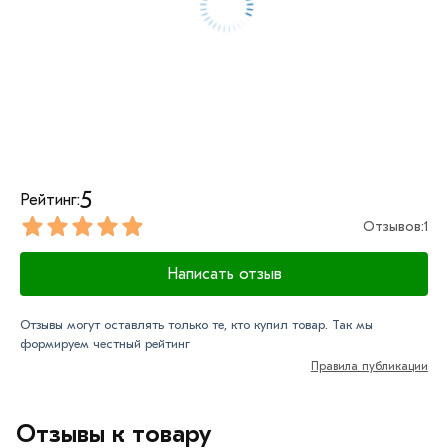
условий доставки или самовывоза.
Данний товар от производителя сертифицирован,
соответствует всем стандартам качества. Возврат
купленного товарa в течение 7 дней (наличие чека
обязательно).
5
Рейтинг:
Отзывов:
1
Написать отзыв
Отзывы могут оставлять только те, кто купил товар. Так мы
формируем честный рейтинг
Правила публикации
Отзывы к товару