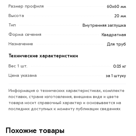
Размер профиля
60х60 мм
Высота
20 мм
Тип
Внутренняя заглушка
Форма сечения
Квадратная
Назначение
Для труб
Технические характеристики
Заглушка 60х60 мм для профильных труб - защитно-
декоративный элемент, предназначенный для
Вес 1 шт.
0.05 кг
герметизации торцевых отверстий профильных труб
Цена указана
за 1 штуку
квадратного сечения 60х60 мм. Предотвращают
попадание внутрь трубы мусора и влаги,
Информация о технических характеристиках, комплекте
предупреждают развитие коррозии, придают
поставки, стране изготовления, внешнем виде и цвете
эстетичный внешний вид конструкции.
товара носит справочный характер и основывается на
последних доступных к моменту публикации сведениях
Для приобретения данной позиции, кликните мышкой
«Добавить в корзину»
или нажмите на кнопку
Похожие товары
«Быстрый заказ»
. Также можете купить позвонив по