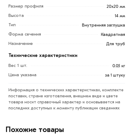
Размер профиля
20х20 мм
Высота
14 мм
Тип
Внутренняя заглушка
Форма сечения
Квадратная
Назначение
Для труб
Технические характеристики
Заглушка 20х20 мм для профильных труб применяется
как опорная или декоративная заглушка квадратного
Вес 1 шт.
0.05 кг
профиля. Используется при изготовлении мебели и
Цена указана
за 1 штуку
металлоконструкций (рекламных щитов, заборов и др.).
Информация о технических характеристиках, комплекте
Обеспечивает надежную защиту от попадания влаги и
поставки, стране изготовления, внешнем виде и цвете
грязи. Благодаря наличию внутренних ребер жесткости
товара носит справочный характер и основывается на
заглушка надежности фиксируется внутри трубы.
последних доступных к моменту публикации сведениях
Для приобретения данной позиции, кликните мышкой
«Добавить в корзину»
или нажмите на кнопку
Похожие товары
«Быстрый заказ»
. Также можете купить позвонив по