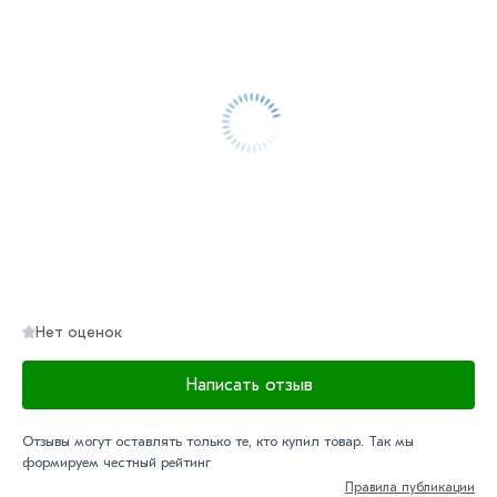
контактам указанным на сайте.
Условия доставки и цены на товар Заглушка 20х20 мм
для профильных труб из категории
Квадратные
заглушки
в интернет-магазине МЕТАЛЛ-РС
действительны в Москве и области. Наши
профессиональные менеджеры обработают заказ и
свяжутся с Вами для согласования условий доставки
или самовывоза.
Данний товар от производителя сертифицирован,
соответствует всем стандартам качества. Возврат
Нет оценок
купленного товарa в течение 7 дней (наличие чека
обязательно).
Написать отзыв
Отзывы могут оставлять только те, кто купил товар. Так мы
формируем честный рейтинг
Правила публикации