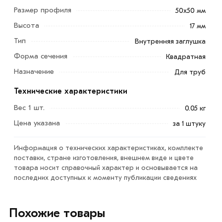
Размер профиля
50х50 мм
Высота
17 мм
Тип
Внутренняя заглушка
Форма сечения
Квадратная
Назначение
Для труб
Технические характеристики
Заглушка 50х50 мм для профильных труб могут
использоваться для установки на вертикальные
Вес 1 шт.
0.05 кг
(столбы) и горизонтальные элементы (лаги, ребра
Цена указана
за 1 штуку
жесткости) ограждающих конструкций, несущие
элементы козырьков и прочих изделий.
Информация о технических характеристиках, комплекте
поставки, стране изготовления, внешнем виде и цвете
Благодаря продуманной конструкции данная изделия
товара носит справочный характер и основывается на
быстро устанавливаются в торец трубы (с помощью
последних доступных к моменту публикации сведениях
киянки), надежно в ней удерживаются (за счет тройного
ряда ребер в заходящей части, которая имеет
Похожие товары
увеличенную глубину 17,5 мм), обеспечивают