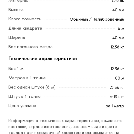
Материал
Сталь
Высота
40 мм
Класс точности
Обычный / Калиброванный
Длина квадрата
6 м
Ширина
40 мм
Квадрат стальной 40х40 мм применяют во время
Вес погонного метра
возведения коммерческих, промышленных объектов,
12.56 кг
жилых сооружений и зданий. Пруток подходит для
Технические характеристики
установки опорных конструкций (плит перекрытий,
Вес 1 м.
12.56 кг
балконов).
Метров в 1 тонне
80 м
Его используют при изготовлении промышленного
Вес одной штуки (6 м)
75.36 кг
оборудования, лестниц, ограждений, кровли,
Штук в 1 тонне
козырьков, ворот, теплиц, навесов, беседок и других
≈ 13 шт
металлоконструкций.
Цена указана
за 1 метр
Сплошной профиль изготавливают из легированной,
Информация о технических характеристиках, комплекте
низкоуглеродистой и углеродистой стали. Материал
поставки, стране изготовления, внешнем виде и цвете
стойкий к механическим повреждениям. Продукт
товара носит справочный характер и основывается на