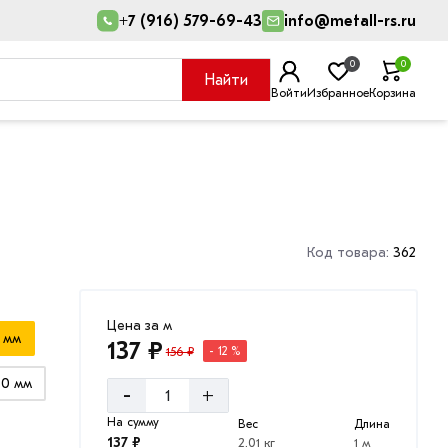
+7 (916) 579-69-43
info@metall-rs.ru
0
0
Найти
Войти
Избранное
Корзина
Код товара:
362
Цена за м
6 мм
137 ₽
156 ₽
- 12 %
30 мм
-
+
На сумму
Вес
Длина
137 ₽
2.01 кг
1 м