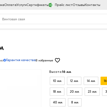
вка
Оплата
Услуги
Сертификаты
Прайс лист
Отзывы
Контакты
м
Гарантия качества
раз
В избранные
Высота:
16 мм
10 мм
12 мм
14 мм
1
18 мм
20 мм
25 мм
40 мм
8 мм