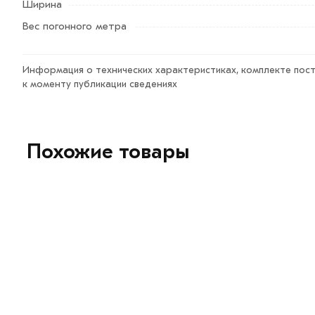
Ширина
Возврат купленного товарa в течение 7 дней (наличие ч
Вес погонного метра
Информация о технических характеристиках, комплекте пост
к моменту публикации сведениях
Похожие товары