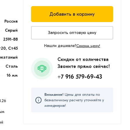
Добавить в корзину
Россия
Серый
Запросить оптовую цену
2591-88
Нашли дешевле?
Снизим цену!
т20, Ст45
екатаный
Скидки от количества
Сталь
Звоните прямо сейчас!
16 мм
+7 916 579-69-43
Внимание!
Цены для оплаты по
безналичному расчету уточняйте у
.26
менеджеров!
ым
ей