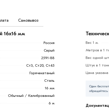
лата
Самовывоз
алей: ст0, ст3, ст5 и др. Область
елях, но и в машиностроении.
й 16х16 мм
Техничес
арактеристикам востребован в
Вес 1 м.
Россия
честве армирующего элемента
Метров в 1 т
Серый
.
Вес одной шт
2591-88
Добавить в корзину»
или нажмите на
Штук в 1 тон
Ст3, Ст20, Ст45
в по контактам указанным на сайте.
Цена указана
Горячекатаный
х16 мм из категории
Квадрат стальной
в
Сталь
е и области. Наши профессиональные
Один бесплат
16 мм
гласования условий доставки или
обращайтесь 
Обычный / Калиброванный
6 м
ветствует всем стандартам качества.
Документац