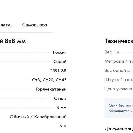
лата
Самовывоз
опроката, представляющая собой пруток
го четырехугольника со сторонами равного
ой 8х8 мм
Техничес
о проката с сечением 8 мм.
Вес 1 м.
Россия
ный элемент кованых изделий. Он может
Метров в 1 т
Серый
Вес одной шт
2591-88
ышленности, например, в разнообразных
Штук в 1 тон
Ст3, Ст20, Ст45
дстве мебели, в строительной отрасли.
Цена указана
Горячекатаный
Добавить в корзину»
или нажмите на
Сталь
в по контактам указанным на сайте.
Один бесплат
8 мм
обращайтесь 
х8 мм из категории
Квадрат стальной
в
Обычный / Калиброванный
е и области. Наши профессиональные
6 м
гласования условий доставки или
Документац