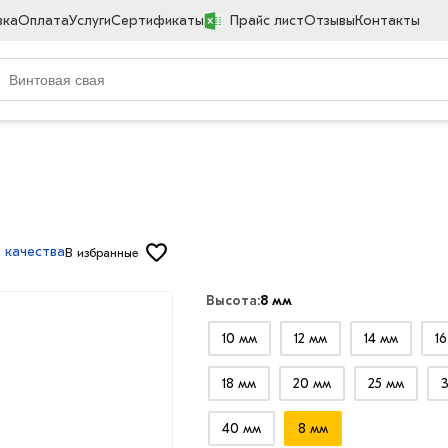
вка
Оплата
Услуги
Сертификаты
Прайс лист
Отзывы
Контакты
 качества
В избранные
Высота:
8 мм
10 мм
12 мм
14 мм
1
18 мм
20 мм
25 мм
40 мм
8 мм