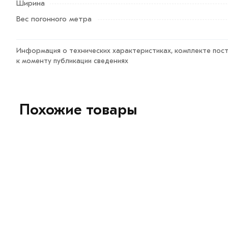
Ширина
самовывоза.
Вес погонного метра
Данний товар от производителя сертифицирован, соот
Возврат купленного товарa в течение 7 дней (наличие ч
Информация о технических характеристиках, комплекте пост
к моменту публикации сведениях
Похожие товары