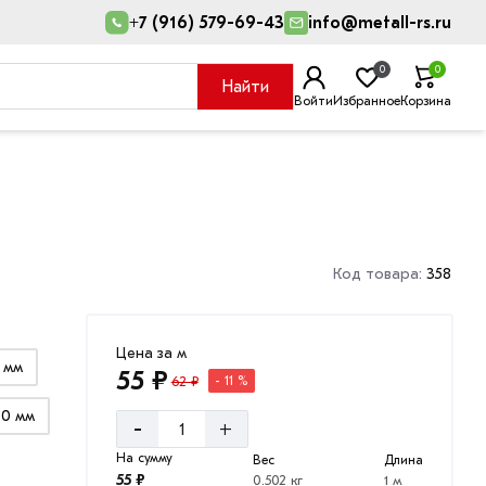
+7 (916) 579-69-43
info@metall-rs.ru
0
0
Найти
Войти
Избранное
Корзина
Код товара:
358
Цена за м
6 мм
55 ₽
62 ₽
- 11 %
30 мм
-
+
На сумму
Вес
Длина
55 ₽
0.502 кг
1 м