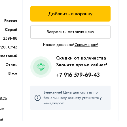
Добавить в корзину
Россия
Серый
Запросить оптовую цену
2591-88
Нашли дешевле?
Снизим цену!
т20, Ст45
екатаный
Скидки от количества
Сталь
Звоните прямо сейчас!
8 мм
+7 916 579-69-43
Внимание!
Цены для оплаты по
безналичному расчету уточняйте у
8.26
менеджеров!
ым
ей