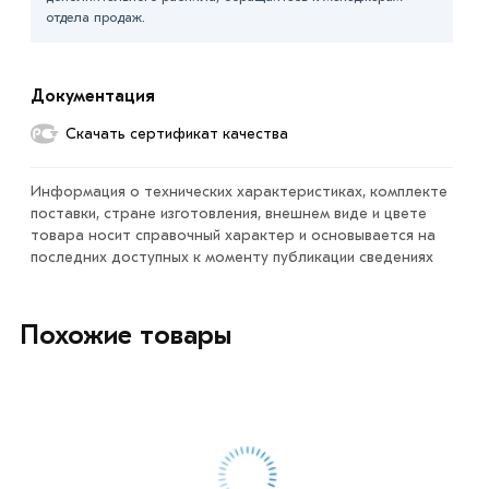
отдела продаж.
Условия доставки и цены на товар Труба профильная
20х20х1,5 мм из категории
Труба квадратная
в
интернет-магазине МЕТАЛЛ-РС действительны в
Документация
Москве и области. Наши профессиональные
менеджеры обработают заказ и свяжутся с Вами для
Скачать сертификат качества
согласования условий доставки или самовывоза.
Информация о технических характеристиках, комплекте
Данний товар от производителя сертифицирован,
поставки, стране изготовления, внешнем виде и цвете
соответствует всем стандартам качества. Возврат
товара носит справочный характер и основывается на
купленного товарa в течение 7 дней (наличие чека
последних доступных к моменту публикации сведениях
обязательно).
Похожие товары