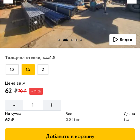
Видео
Толщина стенки, мм:
1.5
1.2
1.5
2
Цена за м
62 ₽
70 ₽
- 11 %
-
+
На сумму
Вес
Длина
62 ₽
0.841 кг
1 м
Добавить в корзину