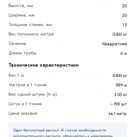
длину 6 метров, что делает ее удобной для
Высота, мм
20
использования в различных проектах и конструкциях.
Ширина, мм
20
Может применяться в строительстве,
Толщина стенки, мм
1.5
машиностроении, производстве мебели и многих
других отраслях.
Вес погонного метра
0.841 кг
Сечение
Квадратная
Она обладает достаточной прочностью и жесткостью,
что позволяет использовать ее для создания рам,
Длина трубы
6 м
конструкций, поддержек и других элементов.
Технические характеристики
Также, благодаря своим размерам, она легко
Вес 1 м.
0.841 кг
сочетается с другими компонентами и может быть
Метров в 1 тонне
1189 м
использована для создания различных деталей и
Вес одной штуки (6 м)
5.05 кг
изделий.
Штук в 1 тонне
≈ 198 шт
Для приобретения данной позиции, кликните мышкой
Цена указана
за 1 метр
«Добавить в корзину»
или нажмите на кнопку
«Быстрый заказ»
. Также можете купить позвонив по
Один бесплатный распил. В случае необходимости
контактам указанным на сайте.
дополнительного распила, обращайтесь к менеджерам