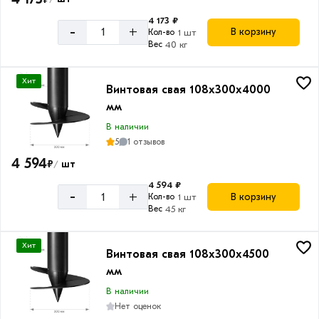
4 173 ₽
-
+
В корзину
Кол-во
1 шт
Вес
40 кг
Хит
Винтовая свая 108х300х4000
мм
В наличии
5
1 отзывов
4 594
₽
шт
/
4 594 ₽
-
+
В корзину
Кол-во
1 шт
Вес
45 кг
Хит
Винтовая свая 108х300х4500
мм
В наличии
Нет оценок