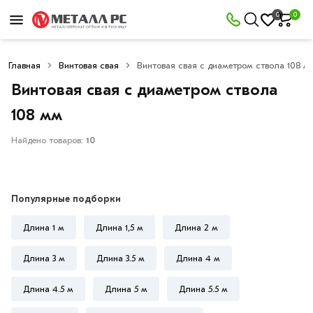
×
0
0
Фильтры
Главная
Винтовая свая
Винтовая свая с диаметром ствола 108 м
Со
скидкой
Винтовая свая с диаметром ствола
108 мм
Найдено товаров:
10
Цена
руб.
Популярные подборки
—
Длина 1 м
Длина 1,5 м
Длина 2 м
Длина 3 м
Длина 3.5 м
Длина 4 м
Длина
Длина 4.5 м
Длина 5 м
Длина 5.5 м
1,5
метра