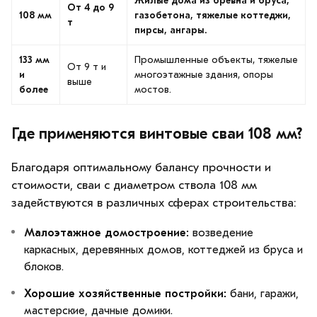
Жилые дома из бревна и бруса,
От 4 до 9
108 мм
газобетона, тяжелые коттеджи,
т
пирсы, ангары.
133 мм
Промышленные объекты, тяжелые
От 9 т и
и
многоэтажные здания, опоры
выше
более
мостов.
Где применяются винтовые сваи 108 мм?
Благодаря оптимальному балансу прочности и
стоимости, сваи с диаметром ствола 108 мм
задействуются в различных сферах строительства:
Малоэтажное домостроение:
возведение
каркасных, деревянных домов, коттеджей из бруса и
блоков.
Хорошие хозяйственные постройки:
бани, гаражи,
мастерские, дачные домики.