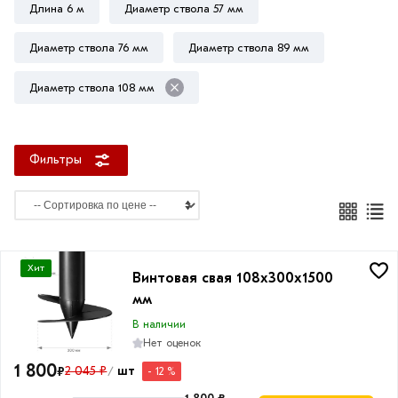
Длина 6 м
Диаметр ствола 57 мм
2,5
метра
Диаметр ствола 76 мм
Диаметр ствола 89 мм
2
Диаметр ствола 108 мм
метра
3
метра
Фильтры
3,5
метра
4
метра
4,5
Хит
Винтовая свая 108х300х1500
метра
мм
5
В наличии
метра
Нет оценок
5,5
1 800
₽
2 045 ₽
шт
- 12 %
/
метра
1 800 ₽