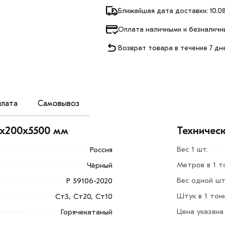
Ближайшая дата доставки: 10.08
Оплата наличными и безналичн
Возврат товара в течение 7 дн
лата
Самовывоз
ективный способ обустроить фундамент
й несущей способностью и прекрасно
7х200х5500 мм
Техничес
ругих сооружений.
Вес 1 шт.
Россия
рота их установки. Для установки не
Метров в 1 т
Чёрный
ичества рабочих. Это позволяет
ить деньги.
Вес одной шту
Р 59106-2020
Штук в 1 тон
Ст3, Ст20, Ст10
Добавить в корзину»
или нажмите на
Цена указана
Горячекатаный
в по контактам указанным на сайте.