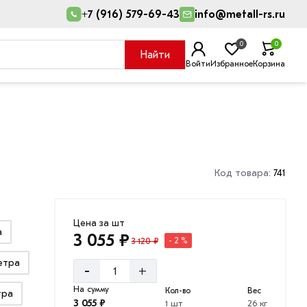
+7 (916) 579-69-43
info@metall-rs.ru
0
0
Найти
Войти
Избранное
Корзина
Код товара:
741
Цена за шт
а
3 055 ₽
3 120 ₽
- 2 %
метра
-
+
На сумму
Кол-во
Вес
тра
3 055 ₽
1 шт
26 кг