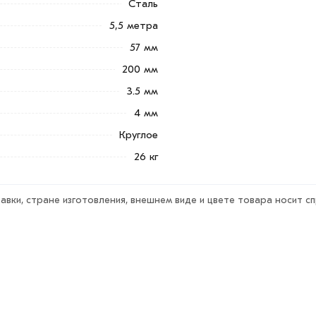
Сталь
00х5500 мм из категории
Винтовая свая
в
5,5 метра
е и области. Наши профессиональные
гласования условий доставки или
57 мм
200 мм
3.5 мм
ветствует всем стандартам качества.
ека обязательно).
4 мм
Круглое
26 кг
авки, стране изготовления, внешнем виде и цвете товара носит с