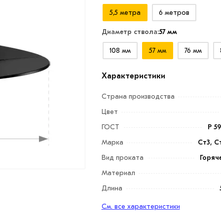
5,5 метра
6 метров
Диаметр ствола:
57 мм
108 мм
57 мм
76 мм
Характеристики
Страна производства
Цвет
ГОСТ
Р 5
Марка
Ст3, С
Вид проката
Горяч
Материал
Длина
См. все характеристики