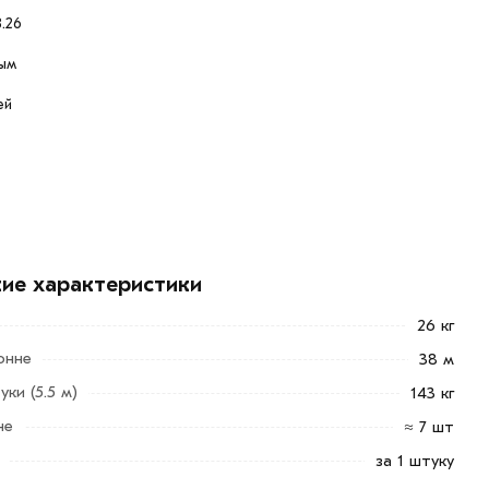
.26
ым
ей
кие характеристики
26 кг
онне
38 м
ки (5.5 м)
143 кг
не
≈ 7 шт
за 1 штуку