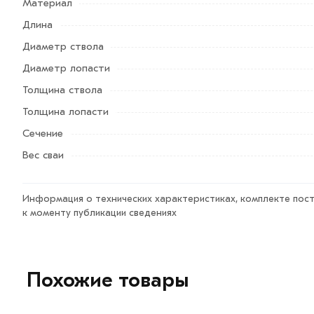
Материал
Условия доставки и цены на товар Винтовая свая 57х2
Длина
интернет-магазине МЕТАЛЛ-РС действительны в Москв
менеджеры обработают заказ и свяжутся с Вами для со
Диаметр ствола
самовывоза.
Диаметр лопасти
Толщина ствола
Данний товар от производителя сертифицирован, соот
Возврат купленного товарa в течение 7 дней (наличие ч
Толщина лопасти
Сечение
Вес сваи
Информация о технических характеристиках, комплекте пост
к моменту публикации сведениях
Похожие товары