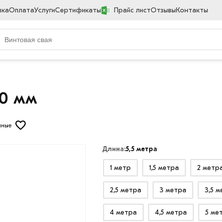
вка
Оплата
Услуги
Сертификаты
Прайс лист
Отзывы
Контакты
00 мм
нные
Длина:
5,5 метра
1 метр
1,5 метра
2 метр
2,5 метра
3 метра
3,5 
4 метра
4,5 метра
5 ме