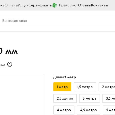
вка
Оплата
Услуги
Сертификаты
Прайс лист
Отзывы
Контакты
0 мм
ные
Длина:
1 метр
1 метр
1,5 метра
2 метр
2,5 метра
3 метра
3,5 
4 метра
4,5 метра
5 ме