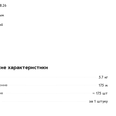
8.26
ым
ей
кие характеристики
5.7 кг
онне
175 м
не
≈ 175 шт
за 1 штуку