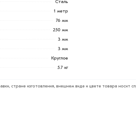
Сталь
е и области. Наши профессиональные
1 метр
гласования условий доставки или
76 мм
250 мм
ветствует всем стандартам качества.
3 мм
ека обязательно).
3 мм
Круглое
5.7 кг
авки, стране изготовления, внешнем виде и цвете товара носит с