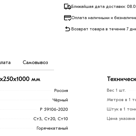
Ближайшая дата доставки: 08.0
Оплата наличными и безналичн
Возврат товара в течение 7 дн
лата
Самовывоз
щей способностью и прекрасно подходит
ужений.
6х250х1000 мм
Техничес
которые обеспечивают высокую
Вес 1 шт.
Россия
с использованием таких опор, способно
Метров в 1 т
Чёрный
абильность сооружений на долгие годы.
Штук в 1 тон
Р 59106-2020
Добавить в корзину»
или нажмите на
Цена указана
Ст3, Ст20, Ст10
в по контактам указанным на сайте.
Горячекатаный
0х1000 мм из категории
Винтовая свая
в