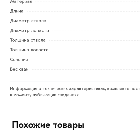
Материал
интернет-магазине МЕТАЛЛ-РС действительны в Москв
Длина
менеджеры обработают заказ и свяжутся с Вами для со
самовывоза.
Диаметр ствола
Диаметр лопасти
Данний товар от производителя сертифицирован, соот
Толщина ствола
Возврат купленного товарa в течение 7 дней (наличие ч
Толщина лопасти
Сечение
Вес сваи
Информация о технических характеристиках, комплекте пост
к моменту публикации сведениях
Похожие товары