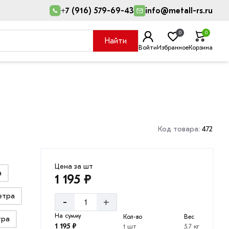
+7 (916) 579-69-43
info@metall-rs.ru
0
0
Найти
Войти
Избранное
Корзина
Код товара:
472
Цена за шт
а
1 195 ₽
метра
-
+
На сумму
Кол-во
Вес
тра
1 195 ₽
1 шт
5.7 кг