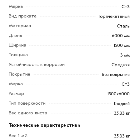
Марка
Ст3
Вид проката
Горячекатаный
Лист горячекатаный 3 мм 1500х6000 мм
изготавливается из низколегированной,
Материал
Сталь
конструкционной качественной и нержавеющей стали.
Длина
6000 мм
Ширина
1500 мм
Из такого типа металлопроката изготавливается
кровельные материалы (профнастил, стальная
Толщина
3 мм
черепица).
Устойчивость к коррозии
Средняя
Горячее катание позволяет получать металлические
Покрытие
Без покрытия
изделия с обработанными или необработанными
Марка
Ст3
кромками.
Размер
1500х6000
Для приобретения данной позиции, кликните мышкой
Тип поверхности
Гладкий
«Добавить в корзину»
или нажмите на кнопку
Вес одного листа
35.33 кг
«Быстрый заказ»
. Также можете купить позвонив по
контактам указанным на сайте.
Технические характеристики
Вес 1 м2.
35.33 кг
Условия доставки и цены на товар Лист горячекатаный