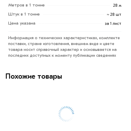
Метров в 1 тонне
3 мм 1500х6000 мм из категории
Лист стальной
28 м
горячекатаный
в интернет-магазине МЕТАЛЛ-РС
Штук в 1 тонне
≈ 28 шт
действительны в Москве и области. Наши
Цена указана
за 1 лист
профессиональные менеджеры обработают заказ и
свяжутся с Вами для согласования условий доставки
Информация о технических характеристиках, комплекте
или самовывоза.
поставки, стране изготовления, внешнем виде и цвете
товара носит справочный характер и основывается на
Данний товар от производителя сертифицирован,
последних доступных к моменту публикации сведениях
соответствует всем стандартам качества. Возврат
купленного товарa в течение 7 дней (наличие чека
Похожие товары
обязательно).