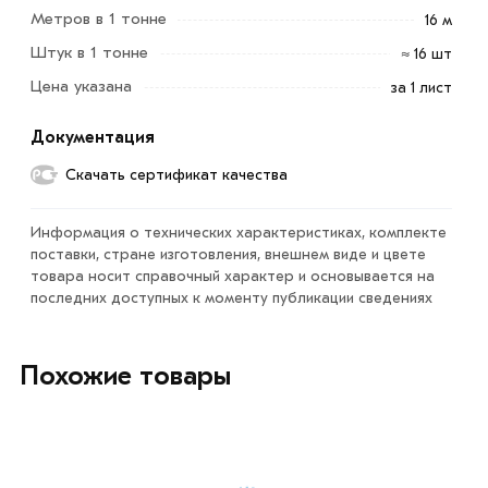
Метров в 1 тонне
16 м
2.5 мм 1250х2500 мм из категории
Лист стальной
горячекатаный
в интернет-магазине МЕТАЛЛ-РС
Штук в 1 тонне
≈ 16 шт
действительны в Москве и области. Наши
Цена указана
за 1 лист
профессиональные менеджеры обработают заказ и
свяжутся с Вами для согласования условий доставки
Документация
или самовывоза.
Скачать сертификат качества
Данний товар от производителя сертифицирован,
соответствует всем стандартам качества. Возврат
Информация о технических характеристиках, комплекте
поставки, стране изготовления, внешнем виде и цвете
купленного товарa в течение 7 дней (наличие чека
товара носит справочный характер и основывается на
обязательно).
последних доступных к моменту публикации сведениях
Похожие товары