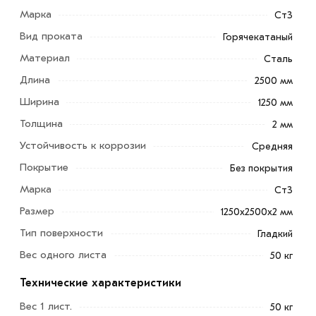
Марка
Ст3
Вид проката
Горячекатаный
Материал
Сталь
Согласно своим техническим характеристикам,
Длина
2500 мм
стальной лист горячекатаный 2 мм 1250х2500 мм
Ширина
1250 мм
подпадает под категорию тонколистового металла.
Толщина
Данный размер находит применение во множестве
2 мм
отраслей, таких как промышленность, машиностроение
Устойчивость к коррозии
Средняя
и сельское хозяйство.
Покрытие
Без покрытия
Из него изготавливают различные изделия и
Марка
Ст3
конструктивные элементы:
Размер
1250х2500х2 мм
Тип поверхности
Гладкий
защитные кожухи для машин и механизмов;
Вес одного листа
50 кг
обшивка конструкций;
Технические характеристики
изделия, полученные методом штамповки и вырубки;
Вес 1 лист.
50 кг
гнутые детали;