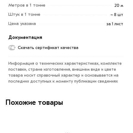
Метров в 1 тонне
20 м
сварные конструкции.
Штук в 1 тонне
≈ 8 шт
Для приобретения данной позиции, кликните мышкой
Цена указана
за 1 лист
«Добавить в корзину»
или нажмите на кнопку
«Быстрый заказ»
. Также можете купить позвонив по
Документация
контактам указанным на сайте.
Скачать сертификат качества
Условия доставки и цены на товар Лист горячекатаный
Информация о технических характеристиках, комплекте
2 мм 1250х2500 мм из категории
Лист стальной
поставки, стране изготовления, внешнем виде и цвете
горячекатаный
в интернет-магазине МЕТАЛЛ-РС
товара носит справочный характер и основывается на
действительны в Москве и области. Наши
последних доступных к моменту публикации сведениях
профессиональные менеджеры обработают заказ и
свяжутся с Вами для согласования условий доставки
Похожие товары
или самовывоза.
Данний товар от производителя сертифицирован,
соответствует всем стандартам качества. Возврат
купленного товарa в течение 7 дней (наличие чека