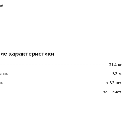
ей
кие характеристики
31.4 кг
онне
32 м
не
≈ 32 шт
за 1 лист