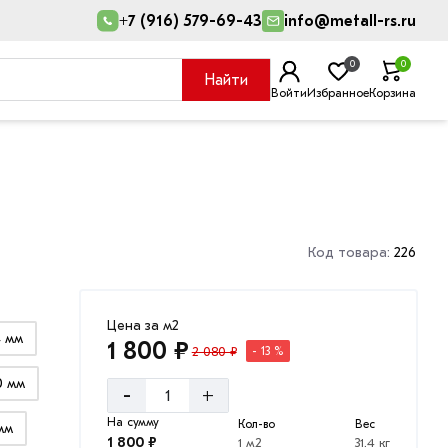
+7 (916) 579-69-43
info@metall-rs.ru
0
0
Найти
Войти
Избранное
Корзина
Код товара:
226
Цена за м2
4 мм
1 800 ₽
2 080 ₽
- 13 %
0 мм
-
+
На сумму
Кол-во
Вес
мм
1 800 ₽
1 м2
31.4 кг