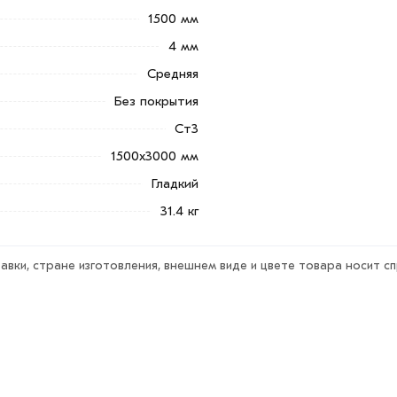
и свяжутся с Вами для согласования
1500 мм
4 мм
ветствует всем стандартам качества.
Средняя
ека обязательно).
Без покрытия
Ст3
1500х3000 мм
Гладкий
31.4 кг
авки, стране изготовления, внешнем виде и цвете товара носит с