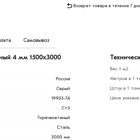
Возврат товара в течение 7 дн
лата
Самовывоз
я из низколегированной, конструкционной
аный 4 мм 1500х3000
Техничес
льные материалы (профнастил, стальная
Вес 1 м2.
Метров в 1 т
Россия
делия с обработанными или
Штук в 1 тон
Серый
Цена указана
19903-74
Добавить в корзину»
или нажмите на
Ст3
в по контактам указанным на сайте.
Горячекатаный
 4 мм 1500х3000 мм из категории
Лист
Сталь
С действительны в Москве и области.
3000 мм