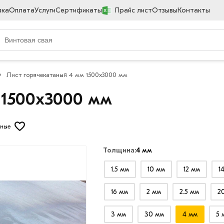
вка
Оплата
Услуги
Сертификаты
Прайс лист
Отзывы
Контакты
Лист горячекатаный 4 мм 1500х3000 мм
 1500х3000 мм
нные
Толщина:
4 мм
1.5 мм
10 мм
12 мм
1
16 мм
2 мм
2.5 мм
2
3 мм
30 мм
4 мм
5 