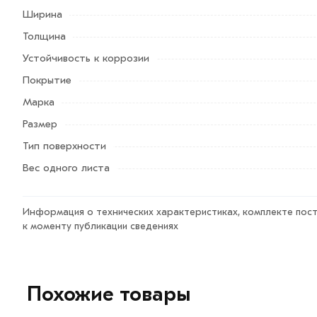
Наши профессиональные менеджеры обработают заказ 
Ширина
условий доставки или самовывоза.
Толщина
Данний товар от производителя сертифицирован, соот
Устойчивость к коррозии
Возврат купленного товарa в течение 7 дней (наличие ч
Покрытие
Марка
Размер
Тип поверхности
Вес одного листа
Информация о технических характеристиках, комплекте пост
к моменту публикации сведениях
Похожие товары