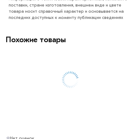
менеджеры обработают заказ и свяжутся с Вами для
поставки, стране изготовления, внешнем виде и цвете
согласования условий доставки или самовывоза.
товара носит справочный характер и основывается на
последних доступных к моменту публикации сведениях
Данний товар от производителя сертифицирован,
соответствует всем стандартам качества. Возврат
купленного товарa в течение 7 дней (наличие чека
Похожие товары
обязательно).
Нет оценок