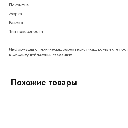
Данний товар от производителя сертифицирован, соот
Покрытие
Возврат купленного товарa в течение 7 дней (наличие ч
Марка
Размер
Тип поверхности
Информация о технических характеристиках, комплекте пост
к моменту публикации сведениях
Похожие товары