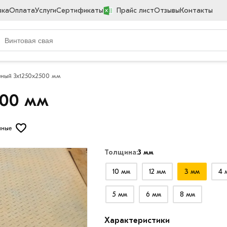
вка
Оплата
Услуги
Сертификаты
Прайс лист
Отзывы
Контакты
ный 3х1250х2500 мм
500 мм
нные
Толщина:
3 мм
10 мм
12 мм
3 мм
4 
5 мм
6 мм
8 мм
Характеристики