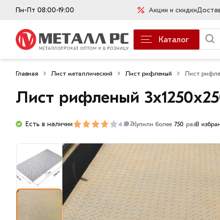
Пн-Пт 08:00-19:00
Акции и скидки
Доста
Каталог
Главная
Лист металлический
Лист рифленый
Лист рифле
Лист рифленый 3х1250х2
Есть в наличии
4
Купили более
750
раз
В избра
2