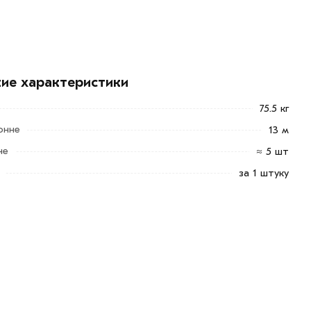
кие характеристики
75.5 кг
онне
13 м
не
≈ 5 шт
за 1 штуку