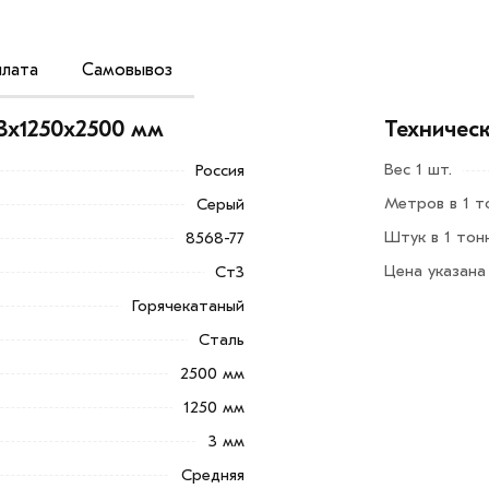
лата
Самовывоз
стью работать в обширном
радусов Цельсия. Также изделие
3х1250х2500 мм
Техничес
Вес 1 шт.
Россия
 покрытий, в том числе благодаря ее
Метров в 1 т
Серый
 в транспортных средствах, лифтах и
абораториях, на нефтяных платформах,
Штук в 1 тон
8568-77
Цена указана
Ст3
Горячекатаный
Добавить в корзину»
или нажмите на
в по контактам указанным на сайте.
Сталь
2500 мм
50х2500 мм из категории
Лист рифленый
кве и области. Наши профессиональные
1250 мм
гласования условий доставки или
3 мм
Средняя