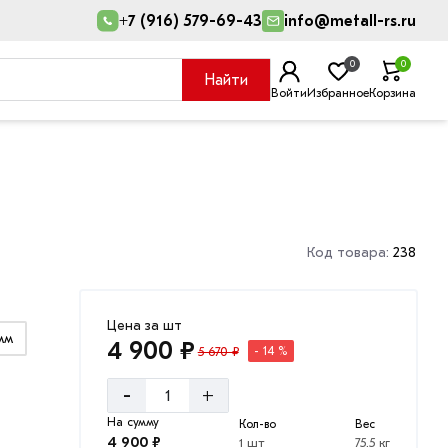
+7 (916) 579-69-43
info@metall-rs.ru
0
0
Найти
Войти
Избранное
Корзина
Код товара:
238
Цена за шт
мм
4 900 ₽
5 670 ₽
- 14 %
-
+
На сумму
Кол-во
Вес
4 900 ₽
1 шт
75.5 кг