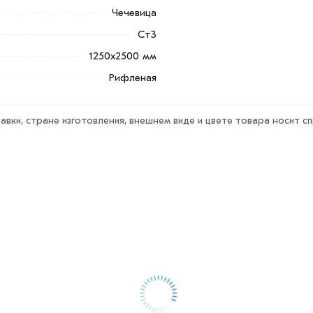
ветствует всем стандартам качества.
Чечевица
ека обязательно).
Ст3
1250х2500 мм
Рифленая
авки, стране изготовления, внешнем виде и цвете товара носит с