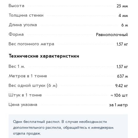
Высота
25 мм
Толщина стенки
4 мм
Длина уголка
6 м
Форма
Равнополочный
Вес погонного метра
1.57 кг
Технические характеристики
Вес 1 м.
1.57 кг
Уголок 25х25х4 мм является практически самым
Метров в 1 тонне
637 м
распространенным и незаменимым видом товара в
строительной сфере и промышленном производстве.
Вес одной штуки (6 м)
9.42 кг
Его часто применяют:
Штук в 1 тонне
≈ 106 шт
Цена указана
за 1 метр
при монтаже каркасных сооружений (рекламных
щитов, остановок, веранд, лестниц и т.д.), изделий
Один бесплатный распил. В случае необходимости
из бетона;
дополнительного распила, обращайтесь к менеджерам
отдела продаж.
в декорировании оконных и дверных проемов,