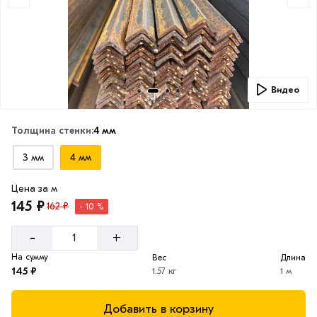
Видео
Толщина стенки:
4 мм
3 мм
4 мм
Цена за м
145 ₽
162 ₽
- 10 %
-
+
На сумму
Вес
Длина
145 ₽
1.57 кг
1 м
Добавить в корзину