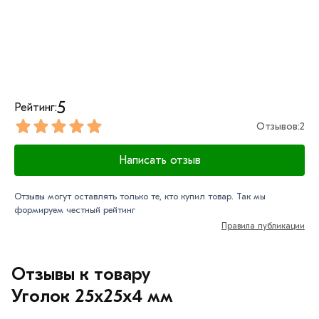
Данний товар от производителя сертифицирован,
соответствует всем стандартам качества. Возврат
купленного товарa в течение 7 дней (наличие чека
обязательно).
5
Рейтинг:
Отзывов:
2
Написать отзыв
Отзывы могут оставлять только те, кто купил товар. Так мы
формируем честный рейтинг
Правила публикации
Отзывы к товару
Уголок 25х25х4 мм