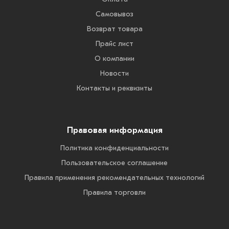
Товаров
по
Самовывоз
акции:
8
Возврат товара
Прайс лист
Лист
О компании
оцинкованный
Товаров
Новости
по
Контакты и реквизиты
акции:
8
Лист
просечно-
Правовая информация
вытяжной
Политика конфиденциальности
Товаров
по
Пользовательское соглашение
акции:
Правила применения рекомендательных технологий
7
Правила торговли
Швеллер
стальной
Товаров