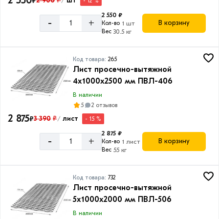
2 550
₽
2 900
₽
шт
- 12 %
/
Товаров
2 550 ₽
по
-
+
В корзину
Кол-во
1 шт
акции:
Вес
30.5 кг
11
Катанка
Код товара:
265
Товаров
Лист просечно-вытяжной
по
4х1000х2500 мм ПВЛ-406
акции:
4
В наличии
5
2 отзывов
Арматура
2 875
₽
композитная
3 390
₽
лист
- 15 %
/
Товаров
2 875 ₽
по
-
+
В корзину
Кол-во
1 лист
акции:
Вес
55 кг
3
Труба
Код товара:
732
профильная
Лист просечно-вытяжной
Товаров
5х1000х2000 мм ПВЛ-506
по
В наличии
акции: