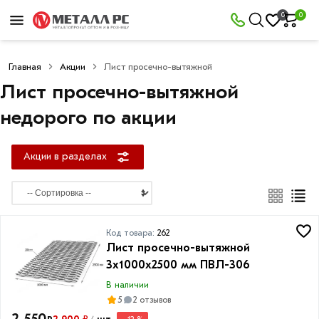
×
0
0
Акции
в
разделах
Главная
Акции
Лист просечно-вытяжной
Лист просечно-вытяжной
Арматура
Товаров
недорого по акции
по
акции:
34
Акции в разделах
Арматура
рифленая
А3
Товаров
по
Код товара:
262
акции:
Лист просечно-вытяжной
16
3х1000х2500 мм ПВЛ-306
Арматура
В наличии
гладкая
5
2 отзывов
А1