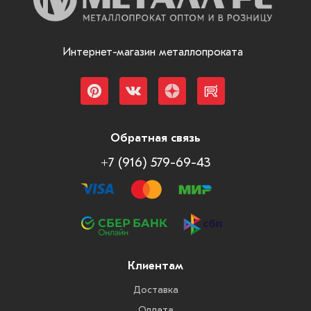
Товаров
по
акции:
Интернет-магазин металлопроката
47
Лист
стальной
горячекатаный
Товаров
по
Обратная связь
акции:
+7 (916) 579-69-43
18
Лист
холоднокатаный
Товаров
по
акции:
6
Клиентам
Лист
Доставка
рифленый
Оплата