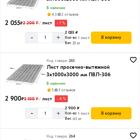
Уголок
В наличии
неравнополочный
4.5
2 отзывов
Товаров
2 055
по
₽
2 200
₽
лист
- 7 %
/
акции:
2 055 ₽
10
-
+
В корзину
Кол-во
1 лист
Вес
33 кг
Уголок
равнополочный
Товаров
Код товара:
263
по
Лист просечно-вытяжной
акции:
3х1000х3000 мм ПВЛ-306
39
В наличии
Труба
5
3 отзывов
круглая
2 900
₽
3 100
₽
лист
- 6 %
/
стальная
2 900 ₽
Товаров
-
+
В корзину
Кол-во
1 лист
по
Вес
45 кг
акции:
59
Код товара:
264
Труба