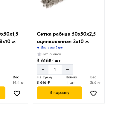
х50х1,5
Сетка рабица 50х50х2,5
8х10 м
оцинкованная 2х10 м
Доставка 3 дня
Нет оценок
3 616
₽
шт
/
-
+
Вес
На сумму
Кол-во
Вес
14.4 кг
3 616 ₽
1 шт
33.6 кг
В корзину