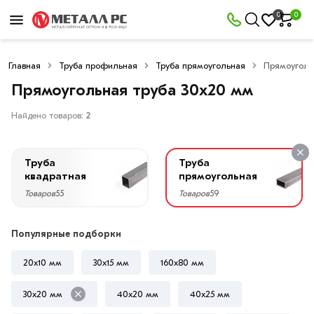
×
0
0
Фильтры
Главная
Труба профильная
Труба прямоугольная
Прямоуголь
Со
скидкой
Прямоугольная труба 30х20 мм
Найдено товаров:
2
Цена
Труба
Труба
руб.
квадратная
прямоугольная
Товаров
55
Товаров
59
—
Популярные подборки
20x10 мм
30х15 мм
160х80 мм
Высота,
мм
30х20 мм
40х20 мм
40х25 мм
30