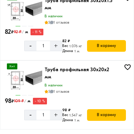
Труба профильная 30х20х1.5
Сечение
мм
Прямоугольное
В наличии
5
1 отзывов
82
₽
92 ₽
м
- 11 %
/
82 ₽
Длина
-
+
В корзину
Вес
1.076 кг
трубы
Длина
1 м
6
Хит
м
Труба профильная 30х20х2
мм
В наличии
5
1 отзывов
98
₽
109 ₽
м
- 10 %
/
98 ₽
-
+
В корзину
Вес
1.547 кг
Длина
1 м